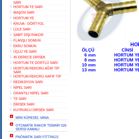
SARI
HORTUM TE SARI
MAŞON SARI
HORTUM YE
KRUVA - DÖRTYOL
LÜLE SARI
SABİT DİŞİ RAKOR
FLANŞLI SOMUN
HORTUM 
EKRU SOMUN
ÖLÇÜ 
ÜÇLÜ YE SARI
6 mm HORTUM 
45 DERECE DİRSEK
8 mm HORTUM
HORTUM TE DÖRTLÜ SARI
10 mm HORTUM 
HORTUM REKORU AĞIR TİP
13 mm HORT
SARI
HORTUM REKORU HAFİF TİP
REDİKSİYON SARI
NİPEL SARI
ORANTILI NİPEL SARI
TE SARI
DİRSEK SARI
KUYRUKLU DİRSEK SARI
MİNİ KÜRESEL VANA
OTOMATİK RAKOR TEMAİR 026
SERİSİ KAMALI
PNÖMATİK SARI FİTTİNGS