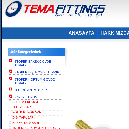
ANASAYFA
HAKKIMIZD
STOPER ERKEK GÖVDE
TEMAIR
STOPER DİŞİ GÖVDE TEMAIR
STOPER HORTUM GÖVDE
TEMAIR
İKİLİ GÖVDE STOPER
SARI FİTTİNGS
HOTUM EKİ SARI
İKİLİ YE SARI
KONİK REKOR SARI
DİŞİ TAPA SARI
ERKEK TAPA SARI
45 DERECE KUYRUKLU DİRSEK