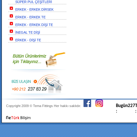
SÜPER PUL ÇEŞİTLERİ
ERKEK - ERKEK DİRSEK
ERKEK - ERKEK TE
ERKEK - ERKEK DİŞİ TE
İNEGAL TE DİŞİ
ERKEK - DİŞİ TE
Bugün
227
T
Copyright 2009 ©
Tema Fittings
Her hakkı saklıdır.
:
: