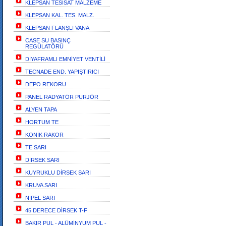
KLEPSAN TESİSAT MALZEME
KLEPSAN KAL. TES. MALZ.
KLEPSAN FLANŞLI VANA
CASE SU BASINÇ
REGÜLATÖRÜ
DİYAFRAMLI EMNİYET VENTİLİ
TECNADE END. YAPIŞTIRICI
DEPO REKORU
PANEL RADYATÖR PURJÖR
ALYEN TAPA
HORTUM TE
KONİK RAKOR
TE SARI
DİRSEK SARI
KUYRUKLU DİRSEK SARI
KRUVA SARI
NİPEL SARI
45 DERECE DİRSEK T-F
BAKIR PUL - ALÜMİNYUM PUL -