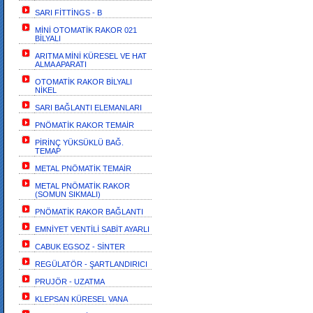
SARI FİTTİNGS - B
MİNİ OTOMATİK RAKOR 021
BİLYALI
ARITMA MİNİ KÜRESEL VE HAT
ALMA APARATI
OTOMATİK RAKOR BİLYALI
NİKEL
SARI BAĞLANTI ELEMANLARI
PNÖMATİK RAKOR TEMAİR
PİRİNÇ YÜKSÜKLÜ BAĞ.
TEMAP
METAL PNÖMATİK TEMAİR
METAL PNÖMATİK RAKOR
(SOMUN SIKMALI)
PNÖMATİK RAKOR BAĞLANTI
EMNİYET VENTİLİ SABİT AYARLI
CABUK EGSOZ - SİNTER
REGÜLATÖR - ŞARTLANDIRICI
PRUJÖR - UZATMA
KLEPSAN KÜRESEL VANA