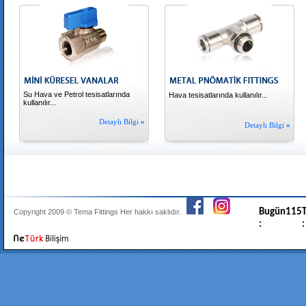
Su Hava ve Petrol tesisatlarında
Hava tesisatlarında kullanılır...
kullanılır...
Detaylı Bilgi
»
Detaylı Bilgi
»
Bugün
115
T
Copyright 2009 ©
Tema Fittings
Her hakkı saklıdır.
:
: