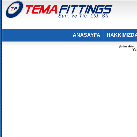
ANASAYFA
HAKKIMIZD
İşletim siste
Yü