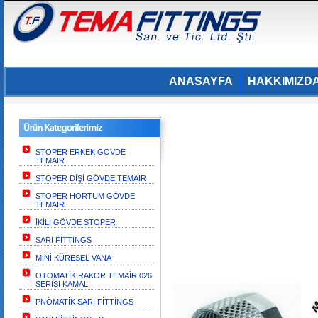
ANASAYFA
HAKKIMIZD
STOPER ERKEK GÖVDE
TEMAIR
STOPER DİŞİ GÖVDE TEMAIR
STOPER HORTUM GÖVDE
TEMAIR
İKİLİ GÖVDE STOPER
SARI FİTTİNGS
MİNİ KÜRESEL VANA
OTOMATİK RAKOR TEMAİR 026
SERİSİ KAMALI
PNÖMATİK SARI FİTTİNGS