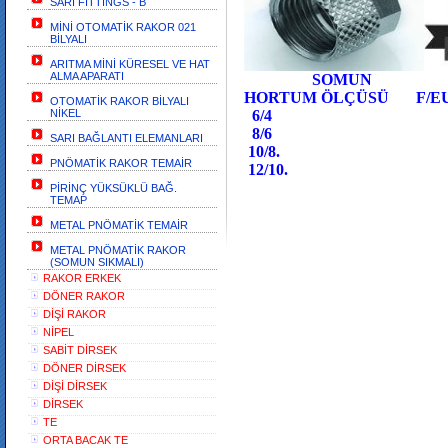
SARI FİTTİNGS - B
MİNİ OTOMATİK RAKOR 021
BİLYALI
ARITMA MİNİ KÜRESEL VE HAT
ALMA APARATI
SOMUN
HORTUM ÖLÇÜSÜ
F/E
OTOMATİK RAKOR BİLYALI
NİKEL
6/4
8/6
SARI BAĞLANTI ELEMANLARI
10/8.
PNÖMATİK RAKOR TEMAİR
12/10.
PİRİNÇ YÜKSÜKLÜ BAĞ.
TEMAP
METAL PNÖMATİK TEMAİR
METAL PNÖMATİK RAKOR
(SOMUN SIKMALI)
RAKOR ERKEK
DÖNER RAKOR
DİŞİ RAKOR
NİPEL
SABİT DİRSEK
DÖNER DİRSEK
DİŞİ DİRSEK
DİRSEK
TE
ORTA BACAK TE