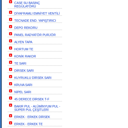
CASE SU BASINÇ
REGÜLATÖRÜ
DİYAFRAMLI EMNİYET VENTİLİ
TECNADE END. YAPIŞTIRICI
DEPO REKORU
PANEL RADYATÖR PURJÖR
ALYEN TAPA
HORTUM TE
KONİK RAKOR
TE SARI
DİRSEK SARI
KUYRUKLU DİRSEK SARI
KRUVA SARI
NİPEL SARI
45 DERECE DİRSEK T-F
BAKIR PUL - ALÜMİNYUM PUL -
SÜPER PUL ÇEŞİTLERİ
ERKEK - ERKEK DİRSEK
ERKEK - ERKEK TE