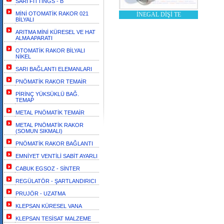
SARI FİTTİNGS - B
MİNİ OTOMATİK RAKOR 021
İNEGAL DİŞİ TE
BİLYALI
ARITMA MİNİ KÜRESEL VE HAT
ALMA APARATI
OTOMATİK RAKOR BİLYALI
NİKEL
SARI BAĞLANTI ELEMANLARI
PNÖMATİK RAKOR TEMAİR
PİRİNÇ YÜKSÜKLÜ BAĞ.
TEMAP
METAL PNÖMATİK TEMAİR
METAL PNÖMATİK RAKOR
(SOMUN SIKMALI)
PNÖMATİK RAKOR BAĞLANTI
EMNİYET VENTİLİ SABİT AYARLI
CABUK EGSOZ - SİNTER
REGÜLATÖR - ŞARTLANDIRICI
PRUJÖR - UZATMA
KLEPSAN KÜRESEL VANA
KLEPSAN TESİSAT MALZEME