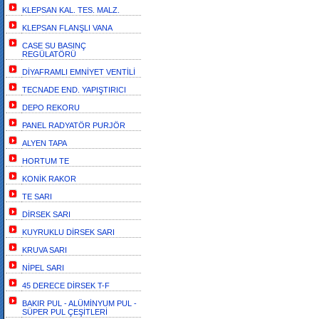
KLEPSAN KAL. TES. MALZ.
KLEPSAN FLANŞLI VANA
CASE SU BASINÇ
REGÜLATÖRÜ
DİYAFRAMLI EMNİYET VENTİLİ
TECNADE END. YAPIŞTIRICI
DEPO REKORU
PANEL RADYATÖR PURJÖR
ALYEN TAPA
HORTUM TE
KONİK RAKOR
TE SARI
DİRSEK SARI
KUYRUKLU DİRSEK SARI
KRUVA SARI
NİPEL SARI
45 DERECE DİRSEK T-F
BAKIR PUL - ALÜMİNYUM PUL -
SÜPER PUL ÇEŞİTLERİ