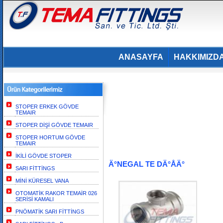
ANASAYFA
HAKKIMIZD
STOPER ERKEK GÖVDE
TEMAIR
STOPER DİŞİ GÖVDE TEMAIR
STOPER HORTUM GÖVDE
TEMAIR
İKİLİ GÖVDE STOPER
Ä°NEGAL TE DÄ°ÅÄ°
SARI FİTTİNGS
MİNİ KÜRESEL VANA
OTOMATİK RAKOR TEMAİR 026
SERİSİ KAMALI
PNÖMATİK SARI FİTTİNGS