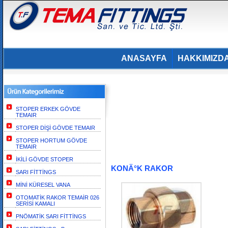
ANASAYFA
HAKKIMIZD
STOPER ERKEK GÖVDE
TEMAIR
STOPER DİŞİ GÖVDE TEMAIR
STOPER HORTUM GÖVDE
TEMAIR
İKİLİ GÖVDE STOPER
KONÄ°K RAKOR
SARI FİTTİNGS
MİNİ KÜRESEL VANA
OTOMATİK RAKOR TEMAİR 026
SERİSİ KAMALI
PNÖMATİK SARI FİTTİNGS