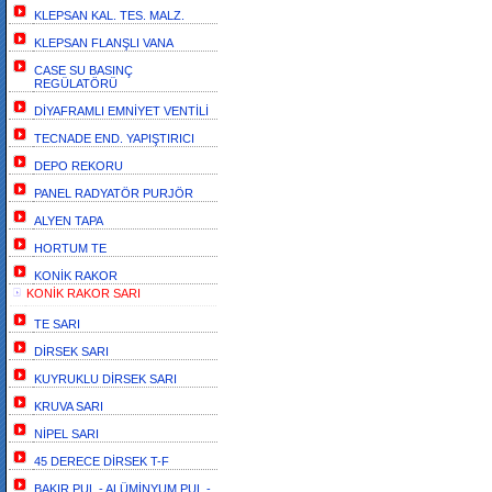
KLEPSAN KAL. TES. MALZ.
KLEPSAN FLANŞLI VANA
CASE SU BASINÇ
REGÜLATÖRÜ
DİYAFRAMLI EMNİYET VENTİLİ
TECNADE END. YAPIŞTIRICI
DEPO REKORU
PANEL RADYATÖR PURJÖR
ALYEN TAPA
HORTUM TE
KONİK RAKOR
KONİK RAKOR SARI
TE SARI
DİRSEK SARI
KUYRUKLU DİRSEK SARI
KRUVA SARI
NİPEL SARI
45 DERECE DİRSEK T-F
BAKIR PUL - ALÜMİNYUM PUL -