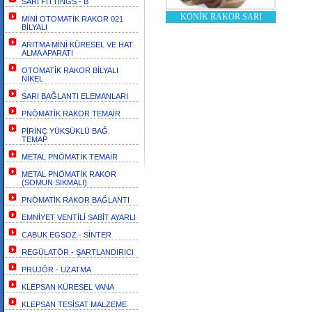
SARI FİTTİNGS - B
KONİK RAKOR SARI
MİNİ OTOMATİK RAKOR 021
BİLYALI
ARITMA MİNİ KÜRESEL VE HAT
ALMA APARATI
OTOMATİK RAKOR BİLYALI
NİKEL
SARI BAĞLANTI ELEMANLARI
PNÖMATİK RAKOR TEMAİR
PİRİNÇ YÜKSÜKLÜ BAĞ.
TEMAP
METAL PNÖMATİK TEMAİR
METAL PNÖMATİK RAKOR
(SOMUN SIKMALI)
PNÖMATİK RAKOR BAĞLANTI
EMNİYET VENTİLİ SABİT AYARLI
CABUK EGSOZ - SİNTER
REGÜLATÖR - ŞARTLANDIRICI
PRUJÖR - UZATMA
KLEPSAN KÜRESEL VANA
KLEPSAN TESİSAT MALZEME