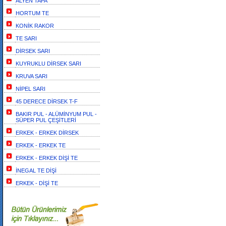
ALYEN TAPA
HORTUM TE
KONİK RAKOR
TE SARI
DİRSEK SARI
KUYRUKLU DİRSEK SARI
KRUVA SARI
NİPEL SARI
45 DERECE DİRSEK T-F
BAKIR PUL - ALÜMİNYUM PUL -
SÜPER PUL ÇEŞİTLERİ
ERKEK - ERKEK DİRSEK
ERKEK - ERKEK TE
ERKEK - ERKEK DİŞİ TE
İNEGAL TE DİŞİ
ERKEK - DİŞİ TE