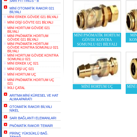
SARI FİTTİNGS - B
MİNİ OTOMATİK RAKOR 021
BİLYALI
MİNİ ERKEK GÖVDE 021 BİLYALI
MİNİ DİŞİ GÖVTE 021 BİLYALI
MİNİ HORTUM GÖVDE 021
BİLYALI
MİNİ PNÖMATİK HORTUM
Mİ
MİNİ PNÖMATİK HORTUM
GÖVDE 021 BİLYALI
GÖVDE KONTRA
KON
MİNİ PNÖMATİK HORTUM
SOMUNLU 021 BİLYALI
GÖVDE KONTRA SOMUNLU 021
BİLYALI
MİNİ HORTUM GÖVDE KONTRA
SOMUNLU 021
MİNİ ERKEK UÇ 021
MİNİ DİŞİ UÇ 021
MİNİ HORTUM UÇ
MİNİ PNÖMATİK HORTUM UÇ
021
MİNİ HORTUM UÇ
MİNİ
İKİLİ ÇATAL
ARITMA MİNİ KÜRESEL VE HAT
ALMA APARATI
OTOMATİK RAKOR BİLYALI
NİKEL
SARI BAĞLANTI ELEMANLARI
PNÖMATİK RAKOR TEMAİR
PİRİNÇ YÜKSÜKLÜ BAĞ.