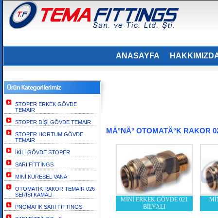
ANASAYFA
HAKKIMIZD
STOPER ERKEK GÖVDE
TEMAIR
STOPER DİŞİ GÖVDE TEMAIR
MÄ°NÄ° OTOMATÄ°K RAKOR 02
STOPER HORTUM GÖVDE
TEMAIR
İKİLİ GÖVDE STOPER
SARI FİTTİNGS
MİNİ KÜRESEL VANA
OTOMATİK RAKOR TEMAİR 026
SERİSİ KAMALI
MİNİ ERKEK GÖVDE 021
Mİ
BİLYALI
PNÖMATİK SARI FİTTİNGS