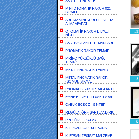
SARI FİTTİNGS - B
MİNİ OTOMATİK RAKOR 021
BİLYALI
ARITMA MİNİ KÜRESEL VE HAT
ALMA APARATI
Dİ
OTOMATİK RAKOR BİLYALI
NİKEL
SARI BAĞLANTI ELEMANLARI
PNÖMATİK RAKOR TEMAİR
PİRİNÇ YÜKSÜKLÜ BAĞ.
TEMAP
METAL PNÖMATİK TEMAİR
METAL PNÖMATİK RAKOR
S
(SOMUN SIKMALI)
PNÖMATİK RAKOR BAĞLANTI
EMNİYET VENTİLİ SABİT AYARLI
CABUK EGSOZ - SİNTER
REGÜLATÖR - ŞARTLANDIRICI
PRUJÖR - UZATMA
K
KLEPSAN KÜRESEL VANA
KLEPSAN TESİSAT MALZEME