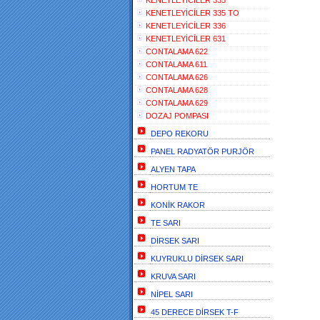
KENETLEYİCİLER 335
KENETLEYİCİLER 335 TO
KENETLEYİCİLER 336
KENETLEYİCİLER 631
CONTALAMA 622
CONTALAMA 611
CONTALAMA 626
CONTALAMA 628
CONTALAMA 629
DOZAJ POMPASI
DEPO REKORU
PANEL RADYATÖR PURJÖR
ALYEN TAPA
HORTUM TE
KONİK RAKOR
TE SARI
DİRSEK SARI
KUYRUKLU DİRSEK SARI
KRUVA SARI
NİPEL SARI
45 DERECE DİRSEK T-F