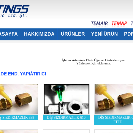
ASAYFA
HAKKIMIZDA
ÜRÜNLER
YENİ ÜRÜN
PDF
İşletim sisteminiz Flash Öğeleri Desteklemiyor.
Yüklemek için
tıklayınız.
E END. YAPIÅTIRICI
Ş SIZDIRMAZLIK 338
DİŞ SIZDIRMAZLIK 616
DİŞ SIZDIRMAZLIK 6
PTFE