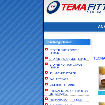
AN
STOPER ERKEK GÖVDE
TEMAIR
TECNAD
STOPER DİŞİ GÖVDE TEMAIR
STOPER HORTUM GÖVDE
TEMAIR
İKİLİ GÖVDE STOPER
SARI FİTTİNGS
MİNİ KÜRESEL VANA
OTOMATİK RAKOR TEMAİR 026
Dİ
SERİSİ KAMALI
PNÖMATİK SARI FİTTİNGS