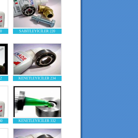
0
SABİTLEYİCİLER 220
2
KENETLEYİCİLER 234
30
KENETLEYİCİLER 332