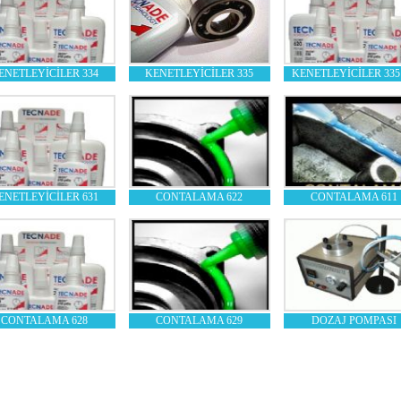
ENETLEYİCİLER 334
KENETLEYİCİLER 335
KENETLEYİCİLER 335
ENETLEYİCİLER 631
CONTALAMA 622
CONTALAMA 611
CONTALAMA 628
CONTALAMA 629
DOZAJ POMPASI