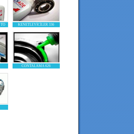
 TO
KENETLEYİCİLER 336
CONTALAMA 626