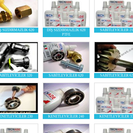
Ş SIZDIRMAZLIK 620
DİŞ SIZDIRMAZLIK 628
SABİTLEYİCİLER 21
PTFE
ABİTLEYİCİLER 320
SABİTLEYİCİLER 620
SABİTLEYİCİLER 62
ENETLEYİCİLER 230
KENETLEYİCİLER 240
KENETLEYİCİLER 3