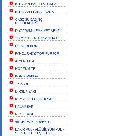
KLEPSAN KAL. TES. MALZ.
KLEPSAN FLANŞLI VANA
CASE SU BASINÇ
REGÜLATÖRÜ
DİYAFRAMLI EMNİYET VENTİLİ
TECNADE END. YAPIŞTIRICI
DEPO REKORU
PANEL RADYATÖR PURJÖR
ALYEN TAPA
HORTUM TE
KONİK RAKOR
TE SARI
DİRSEK SARI
KUYRUKLU DİRSEK SARI
KRUVA SARI
NİPEL SARI
45 DERECE DİRSEK T-F
BAKIR PUL - ALÜMİNYUM PUL -
SÜPER PUL ÇEŞİTLERİ