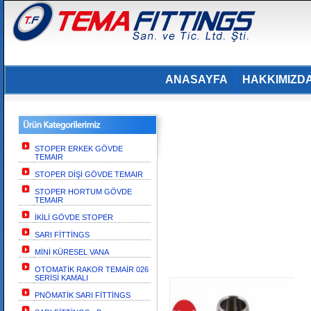
ANASAYFA
HAKKIMIZD
STOPER ERKEK GÖVDE
TEMAIR
STOPER DİŞİ GÖVDE TEMAIR
STOPER HORTUM GÖVDE
TEMAIR
İKİLİ GÖVDE STOPER
SARI FİTTİNGS
MİNİ KÜRESEL VANA
OTOMATİK RAKOR TEMAİR 026
SERİSİ KAMALI
PNÖMATİK SARI FİTTİNGS