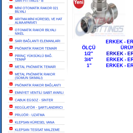
SARI FİTTİNGS - B
MİNİ OTOMATİK RAKOR 021
BİLYALI
ARITMA MİNİ KÜRESEL VE HAT
ALMA APARATI
OTOMATİK RAKOR BİLYALI
NİKEL
SARI BAĞLANTI ELEMANLARI
ERKEK - ER
ÖLÇÜ
PNÖMATİK RAKOR TEMAİR
1/2"
ERKEK - E
PİRİNÇ YÜKSÜKLÜ BAĞ.
3/4" ERKEK - ER
TEMAP
1" ERKEK - ER
METAL PNÖMATİK TEMAİR
METAL PNÖMATİK RAKOR
(SOMUN SIKMALI)
PNÖMATİK RAKOR BAĞLANTI
EMNİYET VENTİLİ SABİT AYARLI
CABUK EGSOZ - SİNTER
REGÜLATÖR - ŞARTLANDIRICI
PRUJÖR - UZATMA
KLEPSAN KÜRESEL VANA
KLEPSAN TESİSAT MALZEME