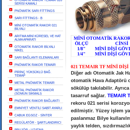
OTOMATİK RAKOR TEMAİR 026
SERİSİ KAMALI
PNÖMATİK SARI FİTTİNGS
SARI FİTTİNGS - B
MİNİ OTOMATİK RAKOR 021
BİLYALI
ARITMA MİNİ KÜRESEL VE HAT
MİNİ OTOMATİK RAKOR 
ALMA APARATI
ÖLÇÜ CİNS
OTOMATİK RAKOR BİLYALI
1/8" MİNİ Dİ
NİKEL
1/4" MİNİ DİŞİ GÖVD
SARI BAĞLANTI ELEMANLARI
PNÖMATİK RAKOR TEMAİR
021 TEMAIR TF MİNİ DİŞ
PİRİNÇ YÜKSÜKLÜ BAĞ.
Diğer adı Otomatik Jak H
TEMAP
otomatik Hava Adaptörü ol
METAL PNÖMATİK TEMAİR
sökülüp takılabilir. Ayrı
METAL PNÖMATİK RAKOR
(SOMUN SIKMALI)
tasarruf sağlar.
TEMAIR T
PNÖMATİK RAKOR BAĞLANTI
rekoru 021 serisi korozyo
EMNİYET VENTİLİ SABİT AYARLI
edilmiştir. Yüzey işlem ya
CABUK EGSOZ - SİNTER
paslanmaz Bilye kullanılm
REGÜLATÖR - ŞARTLANDIRICI
yaylık telden, sızdırmazlı
PRUJÖR - UZATMA