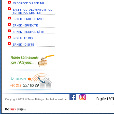
45 DERECE DİRSEK T-F
BAKIR PUL - ALÜMİNYUM PUL -
SÜPER PUL ÇEŞİTLERİ
ERKEK - ERKEK DİRSEK
ERKEK - ERKEK TE
ERKEK - ERKEK DİŞİ TE
İNEGAL TE DİŞİ
ERKEK - DİŞİ TE
Bugün
150
T
Copyright 2009 ©
Tema Fittings
Her hakkı saklıdır.
:
: