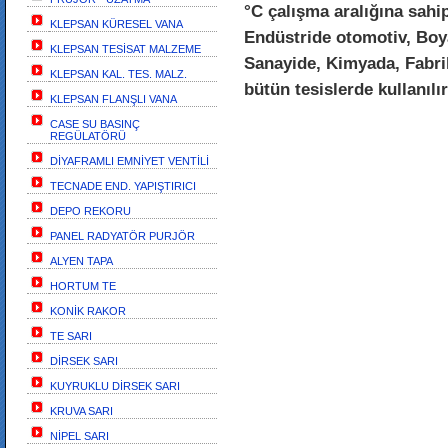
°C çalışma aralığına sahip
KLEPSAN KÜRESEL VANA
Endüstride otomotiv, Boy
KLEPSAN TESİSAT MALZEME
Sanayide, Kimyada, Fabri
KLEPSAN KAL. TES. MALZ.
bütün tesislerde kullanılır
KLEPSAN FLANŞLI VANA
CASE SU BASINÇ
REGÜLATÖRÜ
DİYAFRAMLI EMNİYET VENTİLİ
TECNADE END. YAPIŞTIRICI
DEPO REKORU
PANEL RADYATÖR PURJÖR
ALYEN TAPA
HORTUM TE
KONİK RAKOR
TE SARI
DİRSEK SARI
KUYRUKLU DİRSEK SARI
KRUVA SARI
NİPEL SARI