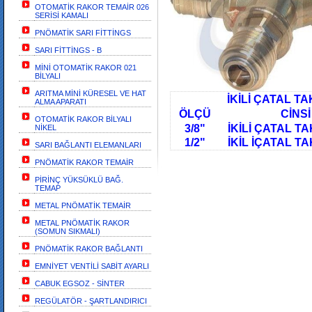
OTOMATİK RAKOR TEMAİR 026
SERİSİ KAMALI
PNÖMATİK SARI FİTTİNGS
SARI FİTTİNGS - B
MİNİ OTOMATİK RAKOR 021
BİLYALI
ARITMA MİNİ KÜRESEL VE HAT
İKİLİ ÇATAL TAKIM 
ALMA APARATI
ÖLÇÜ CİNSİ
OTOMATİK RAKOR BİLYALI
3/8" İKİLİ ÇAT
NİKEL
1/2" İKİL İÇATAL TAKI
SARI BAĞLANTI ELEMANLARI
PNÖMATİK RAKOR TEMAİR
PİRİNÇ YÜKSÜKLÜ BAĞ.
TEMAP
METAL PNÖMATİK TEMAİR
METAL PNÖMATİK RAKOR
(SOMUN SIKMALI)
PNÖMATİK RAKOR BAĞLANTI
EMNİYET VENTİLİ SABİT AYARLI
CABUK EGSOZ - SİNTER
REGÜLATÖR - ŞARTLANDIRICI