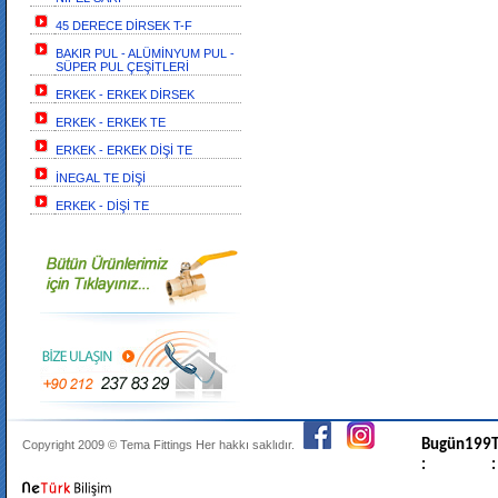
45 DERECE DİRSEK T-F
BAKIR PUL - ALÜMİNYUM PUL -
SÜPER PUL ÇEŞİTLERİ
ERKEK - ERKEK DİRSEK
ERKEK - ERKEK TE
ERKEK - ERKEK DİŞİ TE
İNEGAL TE DİŞİ
ERKEK - DİŞİ TE
Bugün
199
T
Copyright 2009 ©
Tema Fittings
Her hakkı saklıdır.
:
: