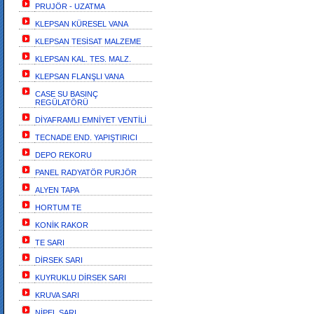
PRUJÖR - UZATMA
KLEPSAN KÜRESEL VANA
KLEPSAN TESİSAT MALZEME
KLEPSAN KAL. TES. MALZ.
KLEPSAN FLANŞLI VANA
CASE SU BASINÇ
REGÜLATÖRÜ
DİYAFRAMLI EMNİYET VENTİLİ
TECNADE END. YAPIŞTIRICI
DEPO REKORU
PANEL RADYATÖR PURJÖR
ALYEN TAPA
HORTUM TE
KONİK RAKOR
TE SARI
DİRSEK SARI
KUYRUKLU DİRSEK SARI
KRUVA SARI
NİPEL SARI