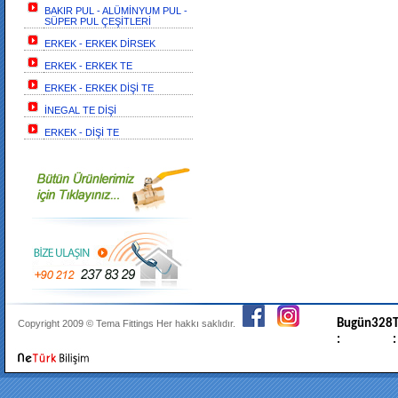
BAKIR PUL - ALÜMİNYUM PUL -
SÜPER PUL ÇEŞİTLERİ
ERKEK - ERKEK DİRSEK
ERKEK - ERKEK TE
ERKEK - ERKEK DİŞİ TE
İNEGAL TE DİŞİ
ERKEK - DİŞİ TE
Bugün
328
T
Copyright 2009 ©
Tema Fittings
Her hakkı saklıdır.
:
: