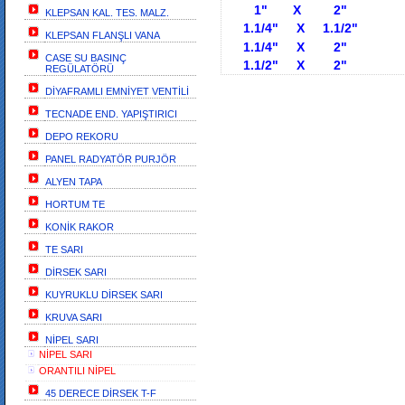
1" X 2" ORANT
KLEPSAN KAL. TES. MALZ.
1.1/4" X 1.1/2" OR
KLEPSAN FLANŞLI VANA
1.1/4" X 2" ORAN
CASE SU BASINÇ
1.1/2" X 2" ORAN
REGÜLATÖRÜ
DİYAFRAMLI EMNİYET VENTİLİ
TECNADE END. YAPIŞTIRICI
DEPO REKORU
PANEL RADYATÖR PURJÖR
ALYEN TAPA
HORTUM TE
KONİK RAKOR
TE SARI
DİRSEK SARI
KUYRUKLU DİRSEK SARI
KRUVA SARI
NİPEL SARI
NİPEL SARI
ORANTILI NİPEL
45 DERECE DİRSEK T-F