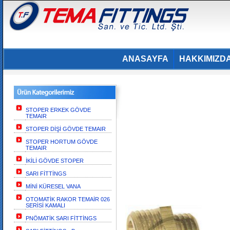
ANASAYFA
HAKKIMIZD
STOPER ERKEK GÖVDE
TEMAIR
STOPER DİŞİ GÖVDE TEMAIR
STOPER HORTUM GÖVDE
TEMAIR
İKİLİ GÖVDE STOPER
SARI FİTTİNGS
MİNİ KÜRESEL VANA
OTOMATİK RAKOR TEMAİR 026
SERİSİ KAMALI
PNÖMATİK SARI FİTTİNGS