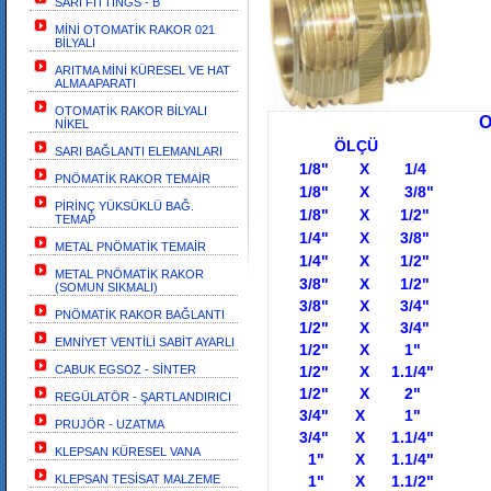
SARI FİTTİNGS - B
MİNİ OTOMATİK RAKOR 021
BİLYALI
ARITMA MİNİ KÜRESEL VE HAT
ALMA APARATI
OTOMATİK RAKOR BİLYALI
ORANTILI
NİKEL
ÖLÇÜ
SARI BAĞLANTI ELEMANLARI
1/8" X 1/4 ORAN
PNÖMATİK RAKOR TEMAİR
1/8" X 3/8"
OR
PİRİNÇ YÜKSÜKLÜ BAĞ.
1/8" X 1/2" ORAN
TEMAP
1/4" X 3/8"
METAL PNÖMATİK TEMAİR
1/4" X 1/2" ORAN
METAL PNÖMATİK RAKOR
3/8" X 1/2" ORAN
(SOMUN SIKMALI)
3/8" X 3/4"
PNÖMATİK RAKOR BAĞLANTI
1/2" X 3/4" ORAN
EMNİYET VENTİLİ SABİT AYARLI
1/2" X 1" ORAN
CABUK EGSOZ - SİNTER
1/2" X 1.1/4" ORA
1/2" X 2" ORAN
REGÜLATÖR - ŞARTLANDIRICI
3/4" X 1" ORAN
PRUJÖR - UZATMA
3/4" X 1.1/4" ORA
KLEPSAN KÜRESEL VANA
1" X 1.1/4" ORAN
KLEPSAN TESİSAT MALZEME
1" X 1.1/2" ORAN