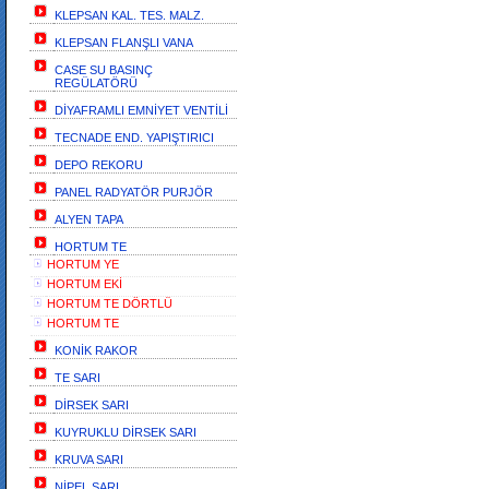
KLEPSAN KAL. TES. MALZ.
KLEPSAN FLANŞLI VANA
CASE SU BASINÇ
REGÜLATÖRÜ
DİYAFRAMLI EMNİYET VENTİLİ
TECNADE END. YAPIŞTIRICI
DEPO REKORU
PANEL RADYATÖR PURJÖR
ALYEN TAPA
HORTUM TE
HORTUM YE
HORTUM EKİ
HORTUM TE DÖRTLÜ
HORTUM TE
KONİK RAKOR
TE SARI
DİRSEK SARI
KUYRUKLU DİRSEK SARI
KRUVA SARI
NİPEL SARI