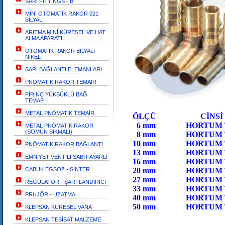
SARI FİTTİNGS - B
MİNİ OTOMATİK RAKOR 021
BİLYALI
ARITMA MİNİ KÜRESEL VE HAT
ALMA APARATI
OTOMATİK RAKOR BİLYALI
NİKEL
SARI BAĞLANTI ELEMANLARI
PNÖMATİK RAKOR TEMAİR
PİRİNÇ YÜKSÜKLÜ BAĞ.
TEMAP
HORTUM
METAL PNÖMATİK TEMAİR
ÖLÇÜ 
6 mm HORTUM
METAL PNÖMATİK RAKOR
(SOMUN SIKMALI)
8 mm HORTU
10 mm HORTUM
PNÖMATİK RAKOR BAĞLANTI
13 mm HOR
EMNİYET VENTİLİ SABİT AYARLI
16 mm HORTUM
CABUK EGSOZ - SİNTER
20 mm HOR
27 mm HORTUM
REGÜLATÖR - ŞARTLANDIRICI
33 mm HO
PRUJÖR - UZATMA
40 mm HORTUM 
50 mm HORTUM 
KLEPSAN KÜRESEL VANA
KLEPSAN TESİSAT MALZEME