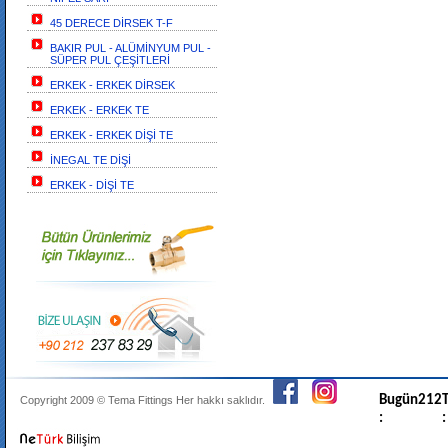
45 DERECE DİRSEK T-F
BAKIR PUL - ALÜMİNYUM PUL -
SÜPER PUL ÇEŞİTLERİ
ERKEK - ERKEK DİRSEK
ERKEK - ERKEK TE
ERKEK - ERKEK DİŞİ TE
İNEGAL TE DİŞİ
ERKEK - DİŞİ TE
Bugün
212
T
Copyright 2009 ©
Tema Fittings
Her hakkı saklıdır.
:
: