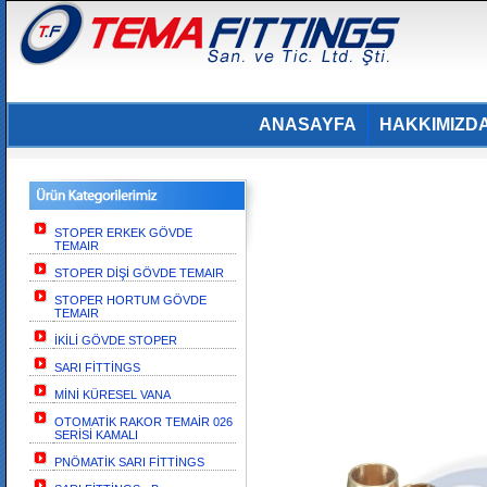
ANASAYFA
HAKKIMIZD
STOPER ERKEK GÖVDE
TEMAIR
STOPER DİŞİ GÖVDE TEMAIR
STOPER HORTUM GÖVDE
TEMAIR
İKİLİ GÖVDE STOPER
SARI FİTTİNGS
MİNİ KÜRESEL VANA
OTOMATİK RAKOR TEMAİR 026
SERİSİ KAMALI
PNÖMATİK SARI FİTTİNGS