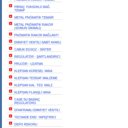
PİRİNÇ YÜKSÜKLÜ BAĞ.
TEMAP
METAL PNÖMATİK TEMAİR
METAL PNÖMATİK RAKOR
(SOMUN SIKMALI)
PNÖMATİK RAKOR BAĞLANTI
EMNİYET VENTİLİ SABİT AYARLI
CABUK EGSOZ - SİNTER
REGÜLATÖR - ŞARTLANDIRICI
PRUJÖR - UZATMA
KLEPSAN KÜRESEL VANA
KLEPSAN TESİSAT MALZEME
KLEPSAN KAL. TES. MALZ.
KLEPSAN FLANŞLI VANA
CASE SU BASINÇ
REGÜLATÖRÜ
DİYAFRAMLI EMNİYET VENTİLİ
TECNADE END. YAPIŞTIRICI
DEPO REKORU