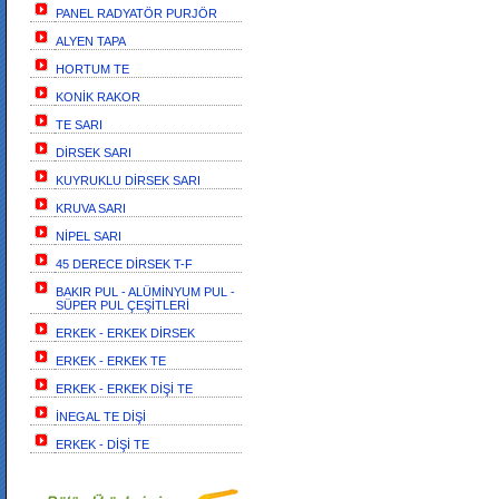
PANEL RADYATÖR PURJÖR
ALYEN TAPA
HORTUM TE
KONİK RAKOR
TE SARI
DİRSEK SARI
KUYRUKLU DİRSEK SARI
KRUVA SARI
NİPEL SARI
45 DERECE DİRSEK T-F
BAKIR PUL - ALÜMİNYUM PUL -
SÜPER PUL ÇEŞİTLERİ
ERKEK - ERKEK DİRSEK
ERKEK - ERKEK TE
ERKEK - ERKEK DİŞİ TE
İNEGAL TE DİŞİ
ERKEK - DİŞİ TE