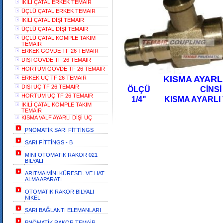
İKİLİ ÇATAL ERKEK TEMAIR
ÜÇLÜ ÇATAL ERKEK TEMAIR
İKİLİ ÇATAL DİŞİ TEMAIR
ÜÇLÜ ÇATAL DİŞİ TEMAIR
ÜÇLÜ ÇATAL KOMPLE TAKIM
TEMAIR
ERKEK GÖVDE TF 26 TEMAIR
DİŞİ GÖVDE TF 26 TEMAIR
HORTUM GÖVDE TF 26 TEMAIR
KISMA AYARLI VAL
ERKEK UÇ TF 26 TEMAIR
DİŞİ UÇ TF 26 TEMAIR
ÖLÇÜ CİNSİ
HORTUM UÇ TF 26 TEMAIR
1/4" KISMA AYA
İKİLİ ÇATAL KOMPLE TAKIM
TEMAIR
KISMA VALF AYARLI DİŞİ UÇ
PNÖMATİK SARI FİTTİNGS
SARI FİTTİNGS - B
MİNİ OTOMATİK RAKOR 021
BİLYALI
ARITMA MİNİ KÜRESEL VE HAT
ALMA APARATI
OTOMATİK RAKOR BİLYALI
NİKEL
SARI BAĞLANTI ELEMANLARI
PNÖMATİK RAKOR TEMAİR