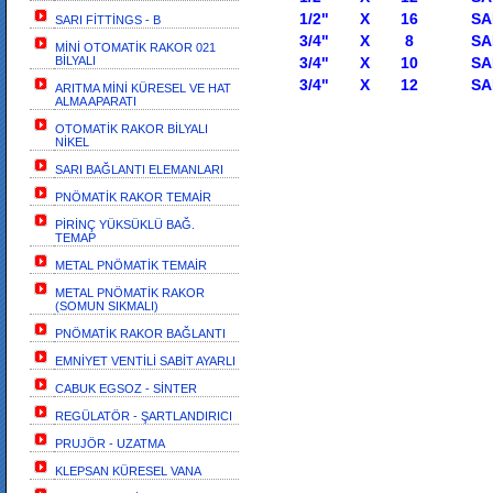
1/2" X 16 SABİT 
SARI FİTTİNGS - B
3/4" X 8 SABİT H
MİNİ OTOMATİK RAKOR 021
BİLYALI
3/4" X 10 SABİT 
3/4" X 12 SABİT 
ARITMA MİNİ KÜRESEL VE HAT
ALMA APARATI
OTOMATİK RAKOR BİLYALI
NİKEL
SARI BAĞLANTI ELEMANLARI
PNÖMATİK RAKOR TEMAİR
PİRİNÇ YÜKSÜKLÜ BAĞ.
TEMAP
METAL PNÖMATİK TEMAİR
METAL PNÖMATİK RAKOR
(SOMUN SIKMALI)
PNÖMATİK RAKOR BAĞLANTI
EMNİYET VENTİLİ SABİT AYARLI
CABUK EGSOZ - SİNTER
REGÜLATÖR - ŞARTLANDIRICI
PRUJÖR - UZATMA
KLEPSAN KÜRESEL VANA