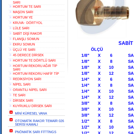
SARI
HORTUM TE SARI
MAŞON SARI
HORTUM YE
KRUVA - DÖRTYOL
LÜLE SARI
SABİT DİŞİ RAKOR
FLANŞLI SOMUN
SABİT HORT
EKRU SOMUN
ÖLÇÜ
ÜÇLÜ YE SARI
1/8" X 6 SABİT H
45 DERECE DİRSEK
HORTUM TE DÖRTLÜ SARI
1/8" X 8
SABİ
HORTUM REKORU AĞIR TİP
1/8" X 10 SABİT 
SARI
1/8" X 12 SABİT 
HORTUM REKORU HAFİF TİP
1/4" X 6 SABİT H
REDİKSİYON SARI
NİPEL SARI
1/4" X 8
SA
ORANTILI NİPEL SARI
1/4" X 10 SABİT 
TE SARI
1/4" X 12
S
DİRSEK SARI
3/8" X 8 SABİT H
KUYRUKLU DİRSEK SARI
3/8" X 10 SABİT
MİNİ KÜRESEL VANA
3/8" X 12 SABİT 
1/2" X 8 SABİT H
OTOMATİK RAKOR TEMAİR 026
SERİSİ KAMALI
1/2" X 10 SABİT 
PNÖMATİK SARI FİTTİNGS
1/2" X 12 SABİT 