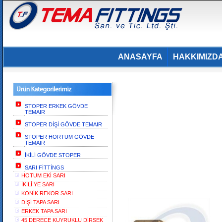
ANASAYFA
HAKKIMIZD
STOPER ERKEK GÖVDE
TEMAIR
STOPER DİŞİ GÖVDE TEMAIR
STOPER HORTUM GÖVDE
TEMAIR
İKİLİ GÖVDE STOPER
SARI FİTTİNGS
HOTUM EKİ SARI
İKİLİ YE SARI
KONİK REKOR SARI
DİŞİ TAPA SARI
ERKEK TAPA SARI
45 DERECE KUYRUKLU DİRSEK