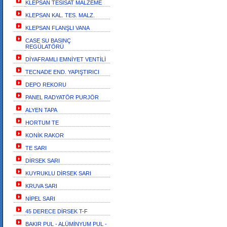
KLEPSAN TESİSAT MALZEME
KLEPSAN KAL. TES. MALZ.
KLEPSAN FLANŞLI VANA
CASE SU BASINÇ
REGÜLATÖRÜ
DİYAFRAMLI EMNİYET VENTİLİ
TECNADE END. YAPIŞTIRICI
DEPO REKORU
PANEL RADYATÖR PURJÖR
ALYEN TAPA
HORTUM TE
KONİK RAKOR
TE SARI
DİRSEK SARI
KUYRUKLU DİRSEK SARI
KRUVA SARI
NİPEL SARI
45 DERECE DİRSEK T-F
BAKIR PUL - ALÜMİNYUM PUL -