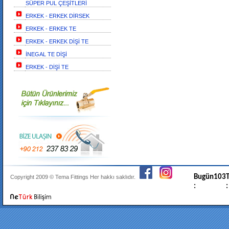
SÜPER PUL ÇEŞİTLERİ
ERKEK - ERKEK DİRSEK
ERKEK - ERKEK TE
ERKEK - ERKEK DİŞİ TE
İNEGAL TE DİŞİ
ERKEK - DİŞİ TE
Bugün
103
T
Copyright 2009 ©
Tema Fittings
Her hakkı saklıdır.
:
: