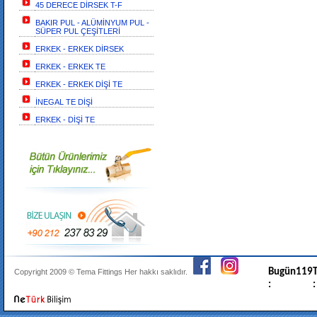
45 DERECE DİRSEK T-F
BAKIR PUL - ALÜMİNYUM PUL -
SÜPER PUL ÇEŞİTLERİ
ERKEK - ERKEK DİRSEK
ERKEK - ERKEK TE
ERKEK - ERKEK DİŞİ TE
İNEGAL TE DİŞİ
ERKEK - DİŞİ TE
Bugün
119
T
Copyright 2009 ©
Tema Fittings
Her hakkı saklıdır.
:
: