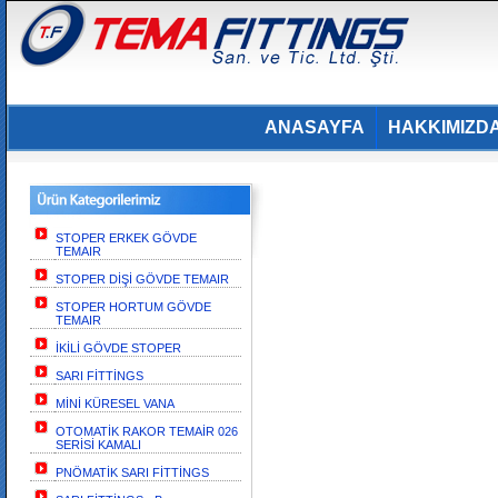
ANASAYFA
HAKKIMIZD
STOPER ERKEK GÖVDE
TEMAIR
STOPER DİŞİ GÖVDE TEMAIR
STOPER HORTUM GÖVDE
TEMAIR
İKİLİ GÖVDE STOPER
SARI FİTTİNGS
MİNİ KÜRESEL VANA
OTOMATİK RAKOR TEMAİR 026
SERİSİ KAMALI
PNÖMATİK SARI FİTTİNGS