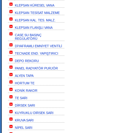
KLEPSAN KÜRESEL VANA
KLEPSAN TESİSAT MALZEME
KLEPSAN KAL. TES. MALZ.
KLEPSAN FLANŞLI VANA
CASE SU BASINÇ
REGÜLATÖRÜ
DİYAFRAMLI EMNİYET VENTİLİ
TECNADE END. YAPIŞTIRICI
DEPO REKORU
PANEL RADYATÖR PURJÖR
ALYEN TAPA
HORTUM TE
KONİK RAKOR
TE SARI
DİRSEK SARI
KUYRUKLU DİRSEK SARI
KRUVA SARI
NİPEL SARI