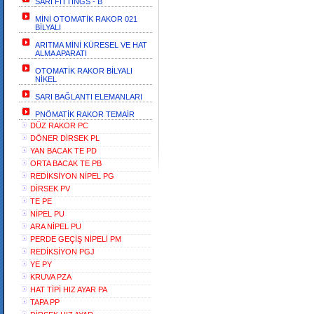
SARI FİTTİNGS - B
MİNİ OTOMATİK RAKOR 021
BİLYALI
ARITMA MİNİ KÜRESEL VE HAT
ALMA APARATI
OTOMATİK RAKOR BİLYALI
NİKEL
SARI BAĞLANTI ELEMANLARI
PNÖMATİK RAKOR TEMAİR
DÜZ RAKOR PC
DÖNER DİRSEK PL
YAN BACAK TE PD
ORTA BACAK TE PB
REDİKSİYON NİPEL PG
DİRSEK PV
TE PE
NİPEL PU
ARA NİPEL PU
PERDE GEÇİŞ NİPELİ PM
REDİKSİYON PGJ
YE PY
KRUVA PZA
HAT TİPİ HIZ AYAR PA
TAPA PP