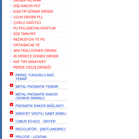
DİRSEK HIZ AYAR
DİŞİ RAKOR PCF
KISA TİP DÖNER DİRSEK
UZUN DİRSEK PLL
ÇOKLU DAĞITICI
PU POLÜRETAN HORTUM
DİŞİ TAPA PFF
REDİKSİYON TE PG
ORTA BACAK YE
ARA TEKLİ DÖNER DİRSEK
45 DERECE DÖNER DİRSEK
HAT TİPİ VANA HVFF
PERDE GEÇİŞ DİRSEĞİ
PİRİNÇ YÜKSÜKLÜ BAĞ.
TEMAP
METAL PNÖMATİK TEMAİR
METAL PNÖMATİK RAKOR
(SOMUN SIKMALI)
PNÖMATİK RAKOR BAĞLANTI
EMNİYET VENTİLİ SABİT AYARLI
CABUK EGSOZ - SİNTER
REGÜLATÖR - ŞARTLANDIRICI
PRUJÖR - UZATMA