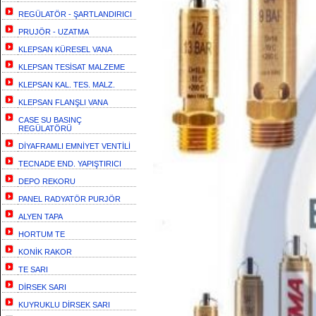
REGÜLATÖR - ŞARTLANDIRICI
PRUJÖR - UZATMA
KLEPSAN KÜRESEL VANA
KLEPSAN TESİSAT MALZEME
KLEPSAN KAL. TES. MALZ.
KLEPSAN FLANŞLI VANA
CASE SU BASINÇ
REGÜLATÖRÜ
DİYAFRAMLI EMNİYET VENTİLİ
TECNADE END. YAPIŞTIRICI
DEPO REKORU
PANEL RADYATÖR PURJÖR
ALYEN TAPA
HORTUM TE
KONİK RAKOR
TE SARI
DİRSEK SARI
KUYRUKLU DİRSEK SARI