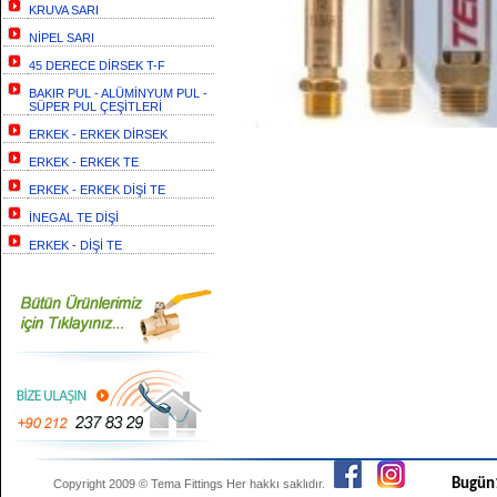
KRUVA SARI
NİPEL SARI
45 DERECE DİRSEK T-F
BAKIR PUL - ALÜMİNYUM PUL -
SÜPER PUL ÇEŞİTLERİ
ERKEK - ERKEK DİRSEK
ERKEK - ERKEK TE
ERKEK - ERKEK DİŞİ TE
İNEGAL TE DİŞİ
ERKEK - DİŞİ TE
Bugün
Copyright 2009 ©
Tema Fittings
Her hakkı saklıdır.