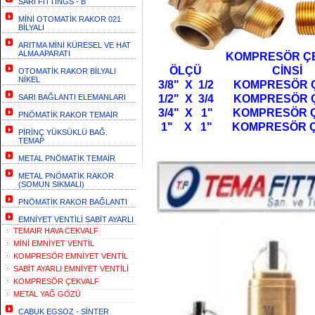
SARI FİTTİNGS - B
MİNİ OTOMATİK RAKOR 021
BİLYALI
ARITMA MİNİ KÜRESEL VE HAT
ALMA APARATI
KOMPRESÖR ÇEKV
ÖLÇÜ CİNSİ
OTOMATİK RAKOR BİLYALI
NİKEL
3/8" X 1/2 KO
SARI BAĞLANTI ELEMANLARI
1/2" X 3/4 KO
3/4" X 1" KOMPRE
PNÖMATİK RAKOR TEMAİR
1" X 1" KOMP
PİRİNÇ YÜKSÜKLÜ BAĞ.
TEMAP
METAL PNÖMATİK TEMAİR
METAL PNÖMATİK RAKOR
(SOMUN SIKMALI)
PNÖMATİK RAKOR BAĞLANTI
EMNİYET VENTİLİ SABİT AYARLI
TEMAIR HAVA CEKVALF
MİNİ EMNİYET VENTİL
KOMPRESÖR EMNİYET VENTİL
SABİT AYARLI EMNİYET VENTİLİ
KOMPRESÖR ÇEKVALF
METAL YAĞ GÖZÜ
CABUK EGSOZ - SİNTER