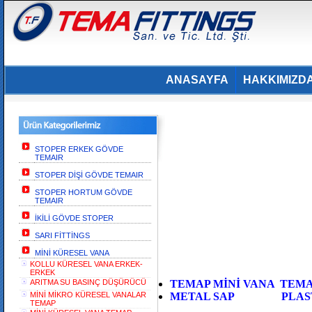
ANASAYFA
HAKKIMIZD
STOPER ERKEK GÖVDE
TEMAIR
STOPER DİŞİ GÖVDE TEMAIR
STOPER HORTUM GÖVDE
TEMAIR
İKİLİ GÖVDE STOPER
SARI FİTTİNGS
MİNİ KÜRESEL VANA
KOLLU KÜRESEL VANA ERKEK-
ERKEK
ARITMA SU BASINÇ DÜŞÜRÜCÜ
TEMAP MİNİ VANA TEM
MİNİ MİKRO KÜRESEL VANALAR
METAL SAP PLAS
TEMAP