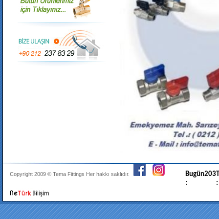
Bugün
203
T
Copyright 2009 ©
Tema Fittings
Her hakkı saklıdır.
:
: