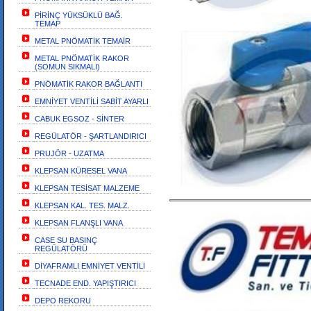
PİRİNÇ YÜKSÜKLÜ BAĞ.
TEMAP
METAL PNÖMATİK TEMAİR
METAL PNÖMATİK RAKOR
(SOMUN SIKMALI)
PNÖMATİK RAKOR BAĞLANTI
EMNİYET VENTİLİ SABİT AYARLI
CABUK EGSOZ - SİNTER
REGÜLATÖR - ŞARTLANDIRICI
PRUJÖR - UZATMA
KLEPSAN KÜRESEL VANA
KLEPSAN TESİSAT MALZEME
KLEPSAN KAL. TES. MALZ.
KLEPSAN FLANŞLI VANA
CASE SU BASINÇ
REGÜLATÖRÜ
DİYAFRAMLI EMNİYET VENTİLİ
TECNADE END. YAPIŞTIRICI
DEPO REKORU