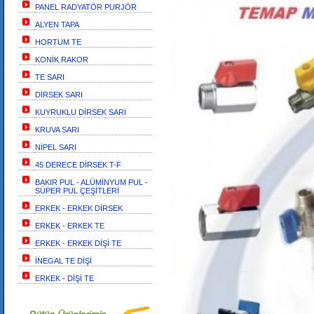
PANEL RADYATÖR PURJÖR
ALYEN TAPA
HORTUM TE
KONİK RAKOR
TE SARI
DİRSEK SARI
KUYRUKLU DİRSEK SARI
KRUVA SARI
NİPEL SARI
45 DERECE DİRSEK T-F
BAKIR PUL - ALÜMİNYUM PUL -
SÜPER PUL ÇEŞİTLERİ
ERKEK - ERKEK DİRSEK
ERKEK - ERKEK TE
ERKEK - ERKEK DİŞİ TE
İNEGAL TE DİŞİ
ERKEK - DİŞİ TE