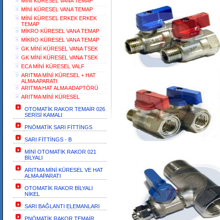
MİNİ KÜRESEL VANA TEMAP
MİNİ KÜRESEL VANA TEMAP
MİNİ KÜRESEL ERKEK ERKEK
TEMAP
MİKRO KÜRESEL VANA TEMAP
MİKRO KÜRESEL VANA TEMAP
GK MİNİ KÜRESEL VANA TSEK
GK MİNİ KÜRESEL VANA TSEK
ECA MİNİ KÜRESEL VALF
ARITMA MİNİ KÜRESEL + HAT
ALMA APARATI
ARITMA HAT ALMA ADAPTÖRÜ
ARITMA MİNİ KÜRESEL
OTOMATİK RAKOR TEMAİR 026
SERİSİ KAMALI
PNÖMATİK SARI FİTTİNGS
SARI FİTTİNGS - B
MİNİ OTOMATİK RAKOR 021
BİLYALI
ARITMA MİNİ KÜRESEL VE HAT
ALMA APARATI
OTOMATİK RAKOR BİLYALI
NİKEL
SARI BAĞLANTI ELEMANLARI
PNÖMATİK RAKOR TEMAİR