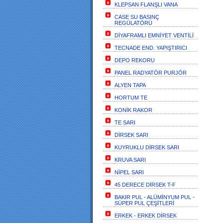
KLEPSAN FLANŞLI VANA
CASE SU BASINÇ
REGÜLATÖRÜ
DİYAFRAMLI EMNİYET VENTİLİ
TECNADE END. YAPIŞTIRICI
DEPO REKORU
PANEL RADYATÖR PURJÖR
ALYEN TAPA
HORTUM TE
KONİK RAKOR
TE SARI
DİRSEK SARI
KUYRUKLU DİRSEK SARI
KRUVA SARI
NİPEL SARI
45 DERECE DİRSEK T-F
BAKIR PUL - ALÜMİNYUM PUL -
SÜPER PUL ÇEŞİTLERİ
ERKEK - ERKEK DİRSEK