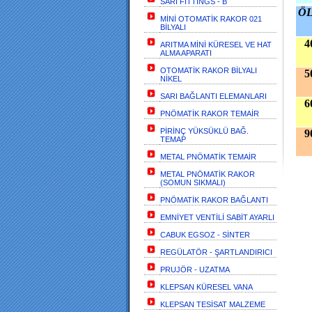
SARI FİTTİNGS - B
Ö
MİNİ OTOMATİK RAKOR 021
BİLYALI
40
ARITMA MİNİ KÜRESEL VE HAT
ALMA APARATI
OTOMATİK RAKOR BİLYALI
50
NİKEL
SARI BAĞLANTI ELEMANLARI
60
PNÖMATİK RAKOR TEMAİR
PİRİNÇ YÜKSÜKLÜ BAĞ.
90
TEMAP
METAL PNÖMATİK TEMAİR
METAL PNÖMATİK RAKOR
(SOMUN SIKMALI)
PNÖMATİK RAKOR BAĞLANTI
EMNİYET VENTİLİ SABİT AYARLI
CABUK EGSOZ - SİNTER
REGÜLATÖR - ŞARTLANDIRICI
PRUJÖR - UZATMA
KLEPSAN KÜRESEL VANA
KLEPSAN TESİSAT MALZEME