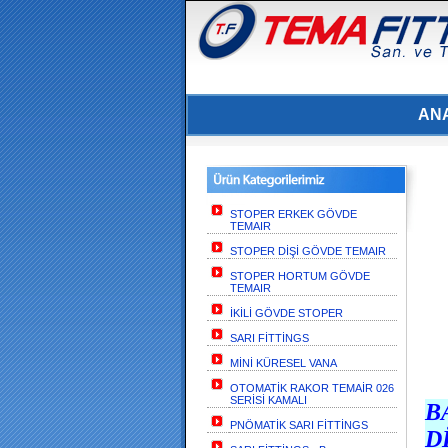
AN
STOPER ERKEK GÖVDE
TEMAIR
STOPER DİŞİ GÖVDE TEMAIR
STOPER HORTUM GÖVDE
TEMAIR
İKİLİ GÖVDE STOPER
SARI FİTTİNGS
MİNİ KÜRESEL VANA
OTOMATİK RAKOR TEMAİR 026
SERİSİ KAMALI
B
PNÖMATİK SARI FİTTİNGS
D