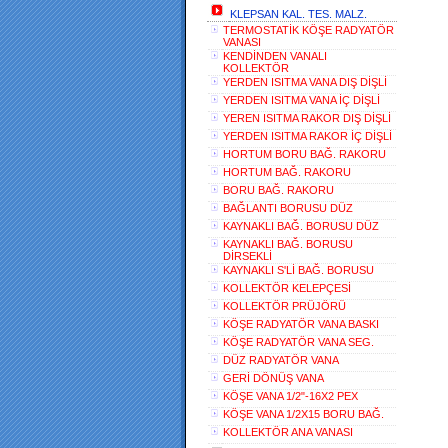
KLEPSAN KAL. TES. MALZ.
TERMOSTATİK KÖŞE RADYATÖR
VANASI
KENDİNDEN VANALI
KOLLEKTÖR
YERDEN ISITMA VANA DIŞ DİŞLİ
YERDEN ISITMA VANA İÇ DİŞLİ
YEREN ISITMA RAKOR DIŞ DİŞLİ
YERDEN ISITMA RAKOR İÇ DİŞLİ
HORTUM BORU BAĞ. RAKORU
HORTUM BAĞ. RAKORU
BORU BAĞ. RAKORU
BAĞLANTI BORUSU DÜZ
KAYNAKLI BAĞ. BORUSU DÜZ
KAYNAKLI BAĞ. BORUSU
DİRSEKLİ
KAYNAKLI S'Lİ BAĞ. BORUSU
KOLLEKTÖR KELEPÇESİ
KOLLEKTÖR PRÜJÖRÜ
KÖŞE RADYATÖR VANA BASKI
KÖŞE RADYATÖR VANA SEG.
DÜZ RADYATÖR VANA
GERİ DÖNÜŞ VANA
KÖŞE VANA 1/2"-16X2 PEX
KÖŞE VANA 1/2X15 BORU BAĞ.
KOLLEKTÖR ANA VANASI