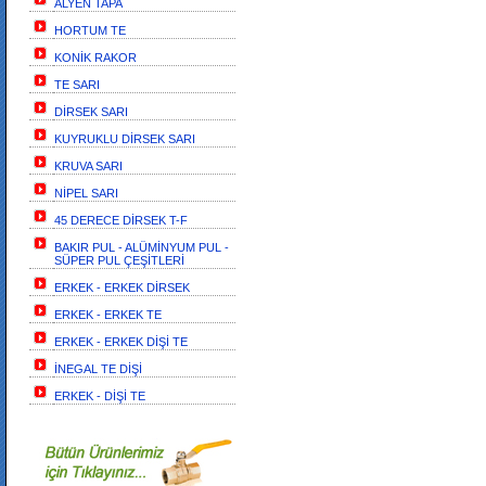
ALYEN TAPA
HORTUM TE
KONİK RAKOR
TE SARI
DİRSEK SARI
KUYRUKLU DİRSEK SARI
KRUVA SARI
NİPEL SARI
45 DERECE DİRSEK T-F
BAKIR PUL - ALÜMİNYUM PUL -
SÜPER PUL ÇEŞİTLERİ
ERKEK - ERKEK DİRSEK
ERKEK - ERKEK TE
ERKEK - ERKEK DİŞİ TE
İNEGAL TE DİŞİ
ERKEK - DİŞİ TE