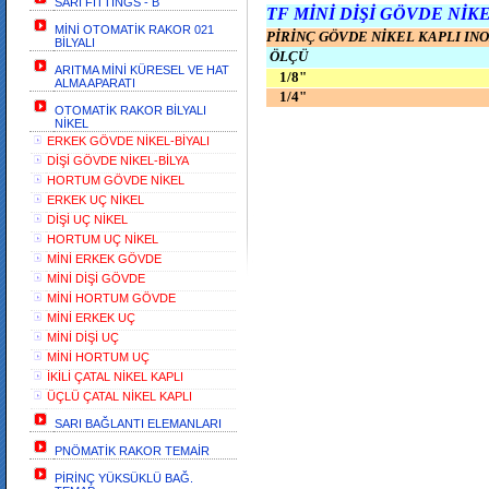
SARI FİTTİNGS - B
TF MİNİ DİŞİ GÖVDE NİK
MİNİ OTOMATİK RAKOR 021
PİRİNÇ GÖVDE NİKEL KAPLI INO
BİLYALI
ÖLÇÜ
ARITMA MİNİ KÜRESEL VE HAT
1/8"
ALMA APARATI
1/4"
OTOMATİK RAKOR BİLYALI
NİKEL
ERKEK GÖVDE NİKEL-BİYALI
DİŞİ GÖVDE NİKEL-BİLYA
HORTUM GÖVDE NİKEL
ERKEK UÇ NİKEL
DİŞİ UÇ NİKEL
HORTUM UÇ NİKEL
MİNİ ERKEK GÖVDE
MİNİ DİŞİ GÖVDE
MİNİ HORTUM GÖVDE
MİNİ ERKEK UÇ
MİNİ DİŞİ UÇ
MİNİ HORTUM UÇ
İKİLİ ÇATAL NİKEL KAPLI
ÜÇLÜ ÇATAL NİKEL KAPLI
SARI BAĞLANTI ELEMANLARI
PNÖMATİK RAKOR TEMAİR
PİRİNÇ YÜKSÜKLÜ BAĞ.