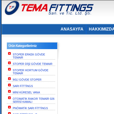
ANASAYFA
HAKKIMIZD
STOPER ERKEK GÖVDE
TEMAIR
STOPER DİŞİ GÖVDE TEMAIR
STOPER HORTUM GÖVDE
TEMAIR
İKİLİ GÖVDE STOPER
SARI FİTTİNGS
MİNİ KÜRESEL VANA
OTOMATİK RAKOR TEMAİR 026
SERİSİ KAMALI
PNÖMATİK SARI FİTTİNGS