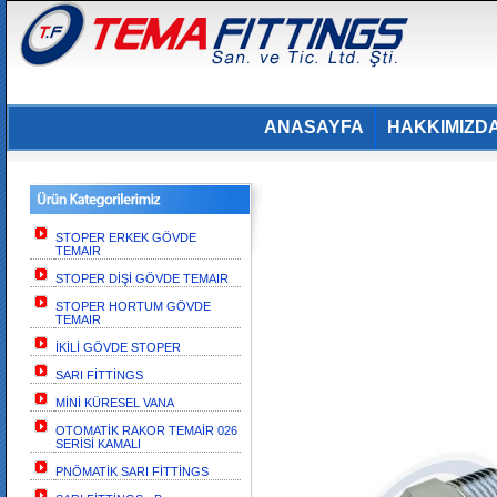
ANASAYFA
HAKKIMIZD
STOPER ERKEK GÖVDE
TEMAIR
STOPER DİŞİ GÖVDE TEMAIR
STOPER HORTUM GÖVDE
TEMAIR
İKİLİ GÖVDE STOPER
SARI FİTTİNGS
MİNİ KÜRESEL VANA
OTOMATİK RAKOR TEMAİR 026
SERİSİ KAMALI
PNÖMATİK SARI FİTTİNGS