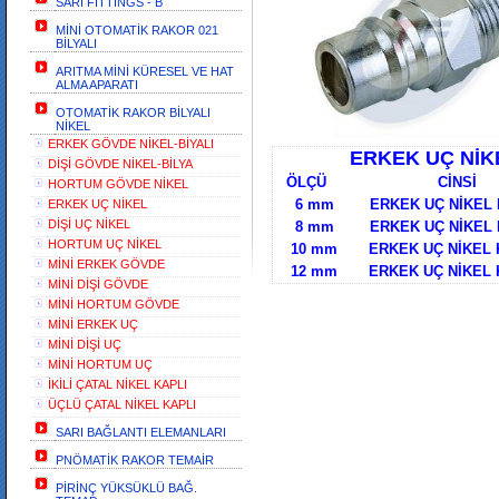
SARI FİTTİNGS - B
MİNİ OTOMATİK RAKOR 021
BİLYALI
ARITMA MİNİ KÜRESEL VE HAT
ALMA APARATI
OTOMATİK RAKOR BİLYALI
NİKEL
ERKEK GÖVDE NİKEL-BİYALI
ERKEK UÇ NİKEL K
DİŞİ GÖVDE NİKEL-BİLYA
ÖLÇÜ CİNSİ
HORTUM GÖVDE NİKEL
6 mm ERKEK
ERKEK UÇ NİKEL
DİŞİ UÇ NİKEL
8 mm ERKEK 
HORTUM UÇ NİKEL
10 mm ERKEK UÇ 
MİNİ ERKEK GÖVDE
12 mm ERKEK UÇ
MİNİ DİŞİ GÖVDE
MİNİ HORTUM GÖVDE
MİNİ ERKEK UÇ
MİNİ DİŞİ UÇ
MİNİ HORTUM UÇ
İKİLİ ÇATAL NİKEL KAPLI
ÜÇLÜ ÇATAL NİKEL KAPLI
SARI BAĞLANTI ELEMANLARI
PNÖMATİK RAKOR TEMAİR
PİRİNÇ YÜKSÜKLÜ BAĞ.