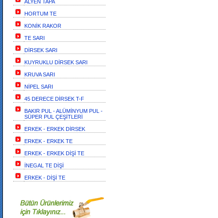
ALYEN TAPA
HORTUM TE
KONİK RAKOR
TE SARI
DİRSEK SARI
KUYRUKLU DİRSEK SARI
KRUVA SARI
NİPEL SARI
45 DERECE DİRSEK T-F
BAKIR PUL - ALÜMİNYUM PUL -
SÜPER PUL ÇEŞİTLERİ
ERKEK - ERKEK DİRSEK
ERKEK - ERKEK TE
ERKEK - ERKEK DİŞİ TE
İNEGAL TE DİŞİ
ERKEK - DİŞİ TE