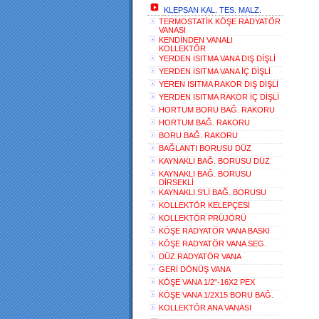
KLEPSAN KAL. TES. MALZ.
TERMOSTATİK KÖŞE RADYATÖR
VANASI
KENDİNDEN VANALI
KOLLEKTÖR
YERDEN ISITMA VANA DIŞ DİŞLİ
YERDEN ISITMA VANA İÇ DİŞLİ
YEREN ISITMA RAKOR DIŞ DİŞLİ
YERDEN ISITMA RAKOR İÇ DİŞLİ
HORTUM BORU BAĞ. RAKORU
HORTUM BAĞ. RAKORU
BORU BAĞ. RAKORU
BAĞLANTI BORUSU DÜZ
KAYNAKLI BAĞ. BORUSU DÜZ
KAYNAKLI BAĞ. BORUSU
DİRSEKLİ
KAYNAKLI S'Lİ BAĞ. BORUSU
KOLLEKTÖR KELEPÇESİ
KOLLEKTÖR PRÜJÖRÜ
KÖŞE RADYATÖR VANA BASKI
KÖŞE RADYATÖR VANA SEG.
DÜZ RADYATÖR VANA
GERİ DÖNÜŞ VANA
KÖŞE VANA 1/2"-16X2 PEX
KÖŞE VANA 1/2X15 BORU BAĞ.
KOLLEKTÖR ANA VANASI