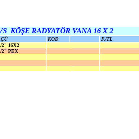
VS KÖŞE RADYATÖR VANA 16 X 2
LÇÜ
KOD
F./TL
2" 16X2
2" PEX