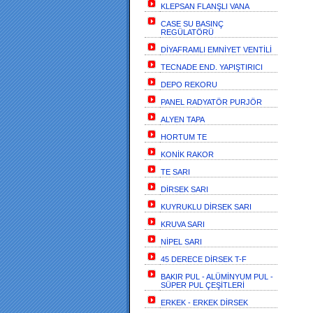
KLEPSAN FLANŞLI VANA
CASE SU BASINÇ
REGÜLATÖRÜ
DİYAFRAMLI EMNİYET VENTİLİ
TECNADE END. YAPIŞTIRICI
DEPO REKORU
PANEL RADYATÖR PURJÖR
ALYEN TAPA
HORTUM TE
KONİK RAKOR
TE SARI
DİRSEK SARI
KUYRUKLU DİRSEK SARI
KRUVA SARI
NİPEL SARI
45 DERECE DİRSEK T-F
BAKIR PUL - ALÜMİNYUM PUL -
SÜPER PUL ÇEŞİTLERİ
ERKEK - ERKEK DİRSEK