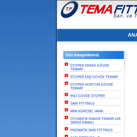
AN
STOPER ERKEK GÖVDE
TEMAIR
STOPER DİŞİ GÖVDE TEMAIR
STOPER HORTUM GÖVDE
TEMAIR
İKİLİ GÖVDE STOPER
SARI FİTTİNGS
MİNİ KÜRESEL VANA
OTOMATİK RAKOR TEMAİR 026
SERİSİ KAMALI
PNÖMATİK SARI FİTTİNGS