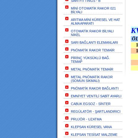
SARI FİTTİNGS - B
MİNİ OTOMATİK RAKOR 021
BİLYALI
ARITMA MİNİ KÜRESEL VE HAT
ALMA APARATI
K
OTOMATİK RAKOR BİLYALI
NİKEL
Ö
SARI BAĞLANTI ELEMANLARI
1/
1/
PNÖMATİK RAKOR TEMAİR
PİRİNÇ YÜKSÜKLÜ BAĞ.
TEMAP
METAL PNÖMATİK TEMAİR
METAL PNÖMATİK RAKOR
(SOMUN SIKMALI)
PNÖMATİK RAKOR BAĞLANTI
EMNİYET VENTİLİ SABİT AYARLI
CABUK EGSOZ - SİNTER
REGÜLATÖR - ŞARTLANDIRICI
PRUJÖR - UZATMA
KLEPSAN KÜRESEL VANA
KLEPSAN TESİSAT MALZEME