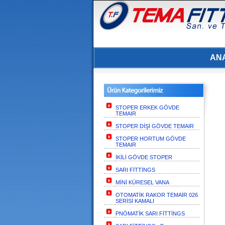
AN
STOPER ERKEK GÖVDE
TEMAIR
STOPER DİŞİ GÖVDE TEMAIR
STOPER HORTUM GÖVDE
TEMAIR
İKİLİ GÖVDE STOPER
SARI FİTTİNGS
MİNİ KÜRESEL VANA
OTOMATİK RAKOR TEMAİR 026
SERİSİ KAMALI
PNÖMATİK SARI FİTTİNGS