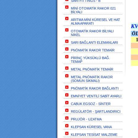
SARI FİTTİNGS - B
MİNİ OTOMATİK RAKOR 021
BİLYALI
ARITMA MİNİ KÜRESEL VE HAT
ALMA APARATI
K
OTOMATİK RAKOR BİLYALI
Ö
NİKEL
1/
SARI BAĞLANTI ELEMANLARI
PNÖMATİK RAKOR TEMAİR
PİRİNÇ YÜKSÜKLÜ BAĞ.
TEMAP
METAL PNÖMATİK TEMAİR
METAL PNÖMATİK RAKOR
(SOMUN SIKMALI)
PNÖMATİK RAKOR BAĞLANTI
EMNİYET VENTİLİ SABİT AYARLI
CABUK EGSOZ - SİNTER
REGÜLATÖR - ŞARTLANDIRICI
PRUJÖR - UZATMA
KLEPSAN KÜRESEL VANA
KLEPSAN TESİSAT MALZEME