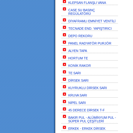
KLEPSAN FLANŞLI VANA
CASE SU BASINÇ
REGÜLATÖRÜ
DİYAFRAMLI EMNİYET VENTİLİ
TECNADE END. YAPIŞTIRICI
DEPO REKORU
PANEL RADYATÖR PURJÖR
ALYEN TAPA
HORTUM TE
KONİK RAKOR
TE SARI
DİRSEK SARI
KUYRUKLU DİRSEK SARI
KRUVA SARI
NİPEL SARI
45 DERECE DİRSEK T-F
BAKIR PUL - ALÜMİNYUM PUL -
SÜPER PUL ÇEŞİTLERİ
ERKEK - ERKEK DİRSEK