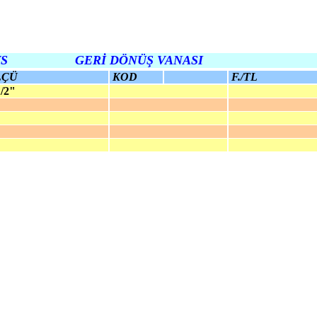
VS GERİ DÖNÜŞ VANASI
LÇÜ
KOD
F./TL
2"