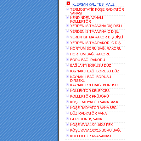
KLEPSAN KAL. TES. MALZ.
TERMOSTATİK KÖŞE RADYATÖR
VANASI
KENDİNDEN VANALI
KOLLEKTÖR
YERDEN ISITMA VANA DIŞ DİŞLİ
YERDEN ISITMA VANA İÇ DİŞLİ
YEREN ISITMA RAKOR DIŞ DİŞLİ
YERDEN ISITMA RAKOR İÇ DİŞLİ
HORTUM BORU BAĞ. RAKORU
HORTUM BAĞ. RAKORU
BORU BAĞ. RAKORU
BAĞLANTI BORUSU DÜZ
KAYNAKLI BAĞ. BORUSU DÜZ
KAYNAKLI BAĞ. BORUSU
DİRSEKLİ
KAYNAKLI S'Lİ BAĞ. BORUSU
KOLLEKTÖR KELEPÇESİ
KOLLEKTÖR PRÜJÖRÜ
KÖŞE RADYATÖR VANA BASKI
KÖŞE RADYATÖR VANA SEG.
DÜZ RADYATÖR VANA
GERİ DÖNÜŞ VANA
KÖŞE VANA 1/2"-16X2 PEX
KÖŞE VANA 1/2X15 BORU BAĞ.
KOLLEKTÖR ANA VANASI