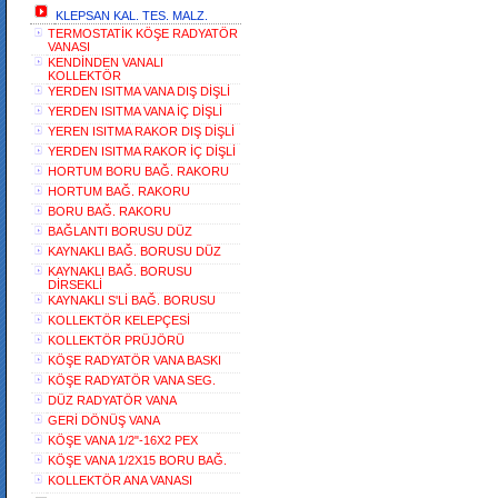
KLEPSAN KAL. TES. MALZ.
TERMOSTATİK KÖŞE RADYATÖR
VANASI
KENDİNDEN VANALI
KOLLEKTÖR
YERDEN ISITMA VANA DIŞ DİŞLİ
YERDEN ISITMA VANA İÇ DİŞLİ
YEREN ISITMA RAKOR DIŞ DİŞLİ
YERDEN ISITMA RAKOR İÇ DİŞLİ
HORTUM BORU BAĞ. RAKORU
HORTUM BAĞ. RAKORU
BORU BAĞ. RAKORU
BAĞLANTI BORUSU DÜZ
KAYNAKLI BAĞ. BORUSU DÜZ
KAYNAKLI BAĞ. BORUSU
DİRSEKLİ
KAYNAKLI S'Lİ BAĞ. BORUSU
KOLLEKTÖR KELEPÇESİ
KOLLEKTÖR PRÜJÖRÜ
KÖŞE RADYATÖR VANA BASKI
KÖŞE RADYATÖR VANA SEG.
DÜZ RADYATÖR VANA
GERİ DÖNÜŞ VANA
KÖŞE VANA 1/2"-16X2 PEX
KÖŞE VANA 1/2X15 BORU BAĞ.
KOLLEKTÖR ANA VANASI