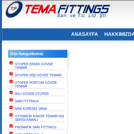
ANASAYFA
HAKKIMIZD
STOPER ERKEK GÖVDE
TEMAIR
STOPER DİŞİ GÖVDE TEMAIR
STOPER HORTUM GÖVDE
TEMAIR
İKİLİ GÖVDE STOPER
SARI FİTTİNGS
MİNİ KÜRESEL VANA
OTOMATİK RAKOR TEMAİR 026
SERİSİ KAMALI
PNÖMATİK SARI FİTTİNGS