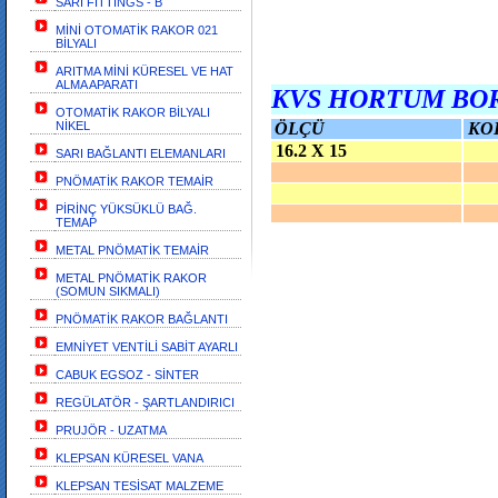
SARI FİTTİNGS - B
MİNİ OTOMATİK RAKOR 021
BİLYALI
ARITMA MİNİ KÜRESEL VE HAT
ALMA APARATI
KVS HORTUM BO
OTOMATİK RAKOR BİLYALI
NİKEL
ÖLÇÜ
KO
16.2 X 15
SARI BAĞLANTI ELEMANLARI
PNÖMATİK RAKOR TEMAİR
PİRİNÇ YÜKSÜKLÜ BAĞ.
TEMAP
METAL PNÖMATİK TEMAİR
METAL PNÖMATİK RAKOR
(SOMUN SIKMALI)
PNÖMATİK RAKOR BAĞLANTI
EMNİYET VENTİLİ SABİT AYARLI
CABUK EGSOZ - SİNTER
REGÜLATÖR - ŞARTLANDIRICI
PRUJÖR - UZATMA
KLEPSAN KÜRESEL VANA
KLEPSAN TESİSAT MALZEME