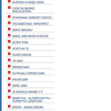
KLEPSAN FLANŞLI VANA
CASE SU BASINÇ
REGÜLATÖRÜ
DİYAFRAMLI EMNİYET VENTİLİ
TECNADE END. YAPIŞTIRICI
DEPO REKORU
PANEL RADYATÖR PURJÖR
ALYEN TAPA
HORTUM TE
KONİK RAKOR
TE SARI
DİRSEK SARI
KUYRUKLU DİRSEK SARI
KRUVA SARI
NİPEL SARI
45 DERECE DİRSEK T-F
BAKIR PUL - ALÜMİNYUM PUL -
SÜPER PUL ÇEŞİTLERİ
ERKEK - ERKEK DİRSEK