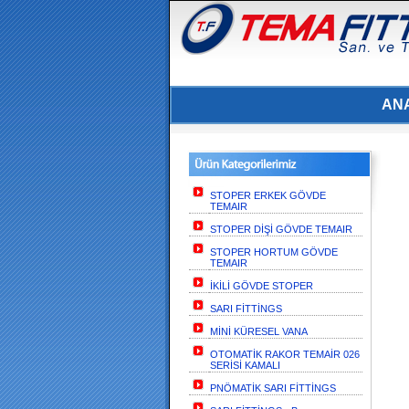
AN
STOPER ERKEK GÖVDE
TEMAIR
STOPER DİŞİ GÖVDE TEMAIR
STOPER HORTUM GÖVDE
TEMAIR
İKİLİ GÖVDE STOPER
SARI FİTTİNGS
MİNİ KÜRESEL VANA
OTOMATİK RAKOR TEMAİR 026
SERİSİ KAMALI
PNÖMATİK SARI FİTTİNGS