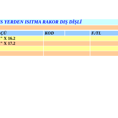
S YERDEN ISITMA RAKOR DIŞ DİŞLİ
LÇÜ
KOD
F./TL
" X 16.2
" X 17.2