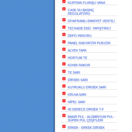
KLEPSAN FLANŞLI VANA
CASE SU BASINÇ
REGÜLATÖRÜ
DİYAFRAMLI EMNİYET VENTİLİ
TECNADE END. YAPIŞTIRICI
DEPO REKORU
PANEL RADYATÖR PURJÖR
ALYEN TAPA
HORTUM TE
KONİK RAKOR
TE SARI
DİRSEK SARI
KUYRUKLU DİRSEK SARI
KRUVA SARI
NİPEL SARI
45 DERECE DİRSEK T-F
BAKIR PUL - ALÜMİNYUM PUL -
SÜPER PUL ÇEŞİTLERİ
ERKEK - ERKEK DİRSEK