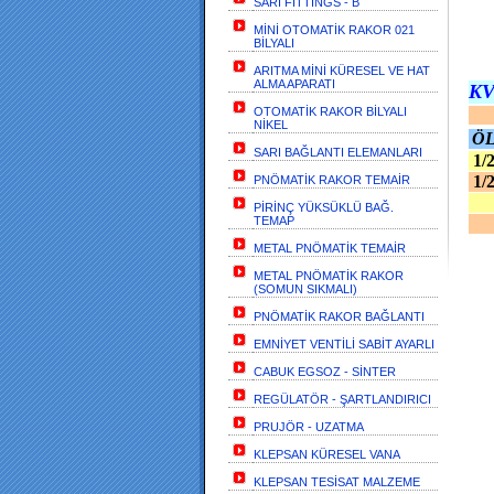
SARI FİTTİNGS - B
MİNİ OTOMATİK RAKOR 021
BİLYALI
ARITMA MİNİ KÜRESEL VE HAT
ALMA APARATI
KV
OTOMATİK RAKOR BİLYALI
NİKEL
Ö
SARI BAĞLANTI ELEMANLARI
1/2
1/2
PNÖMATİK RAKOR TEMAİR
PİRİNÇ YÜKSÜKLÜ BAĞ.
TEMAP
METAL PNÖMATİK TEMAİR
METAL PNÖMATİK RAKOR
(SOMUN SIKMALI)
PNÖMATİK RAKOR BAĞLANTI
EMNİYET VENTİLİ SABİT AYARLI
CABUK EGSOZ - SİNTER
REGÜLATÖR - ŞARTLANDIRICI
PRUJÖR - UZATMA
KLEPSAN KÜRESEL VANA
KLEPSAN TESİSAT MALZEME