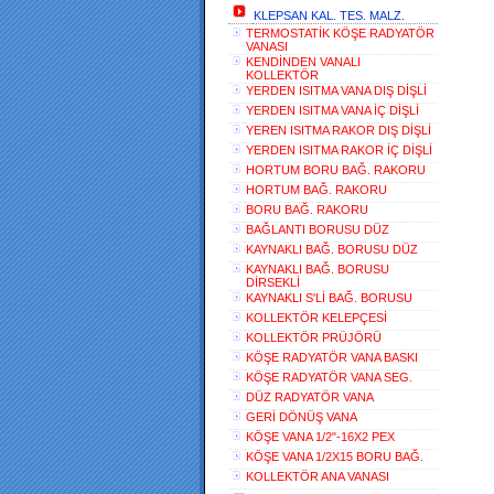
KLEPSAN KAL. TES. MALZ.
TERMOSTATİK KÖŞE RADYATÖR
VANASI
KENDİNDEN VANALI
KOLLEKTÖR
YERDEN ISITMA VANA DIŞ DİŞLİ
YERDEN ISITMA VANA İÇ DİŞLİ
YEREN ISITMA RAKOR DIŞ DİŞLİ
YERDEN ISITMA RAKOR İÇ DİŞLİ
HORTUM BORU BAĞ. RAKORU
HORTUM BAĞ. RAKORU
BORU BAĞ. RAKORU
BAĞLANTI BORUSU DÜZ
KAYNAKLI BAĞ. BORUSU DÜZ
KAYNAKLI BAĞ. BORUSU
DİRSEKLİ
KAYNAKLI S'Lİ BAĞ. BORUSU
KOLLEKTÖR KELEPÇESİ
KOLLEKTÖR PRÜJÖRÜ
KÖŞE RADYATÖR VANA BASKI
KÖŞE RADYATÖR VANA SEG.
DÜZ RADYATÖR VANA
GERİ DÖNÜŞ VANA
KÖŞE VANA 1/2"-16X2 PEX
KÖŞE VANA 1/2X15 BORU BAĞ.
KOLLEKTÖR ANA VANASI