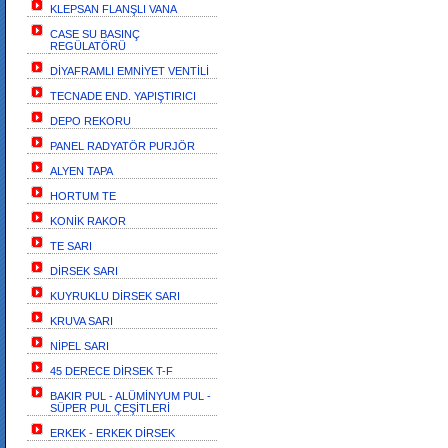
KLEPSAN FLANŞLI VANA
CASE SU BASINÇ
REGÜLATÖRÜ
DİYAFRAMLI EMNİYET VENTİLİ
TECNADE END. YAPIŞTIRICI
DEPO REKORU
PANEL RADYATÖR PURJÖR
ALYEN TAPA
HORTUM TE
KONİK RAKOR
TE SARI
DİRSEK SARI
KUYRUKLU DİRSEK SARI
KRUVA SARI
NİPEL SARI
45 DERECE DİRSEK T-F
BAKIR PUL - ALÜMİNYUM PUL -
SÜPER PUL ÇEŞİTLERİ
ERKEK - ERKEK DİRSEK