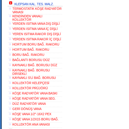
KLEPSAN KAL. TES. MALZ.
TERMOSTATİK KÖŞE RADYATÖR
VANASI
KENDİNDEN VANALI
KOLLEKTÖR
YERDEN ISITMA VANA DIŞ DİŞLİ
YERDEN ISITMA VANA İÇ DİŞLİ
YEREN ISITMA RAKOR DIŞ DİŞLİ
YERDEN ISITMA RAKOR İÇ DİŞLİ
HORTUM BORU BAĞ. RAKORU
HORTUM BAĞ. RAKORU
BORU BAĞ. RAKORU
BAĞLANTI BORUSU DÜZ
KAYNAKLI BAĞ. BORUSU DÜZ
KAYNAKLI BAĞ. BORUSU
DİRSEKLİ
KAYNAKLI S'Lİ BAĞ. BORUSU
KOLLEKTÖR KELEPÇESİ
KOLLEKTÖR PRÜJÖRÜ
KÖŞE RADYATÖR VANA BASKI
KÖŞE RADYATÖR VANA SEG.
DÜZ RADYATÖR VANA
GERİ DÖNÜŞ VANA
KÖŞE VANA 1/2"-16X2 PEX
KÖŞE VANA 1/2X15 BORU BAĞ.
KOLLEKTÖR ANA VANASI