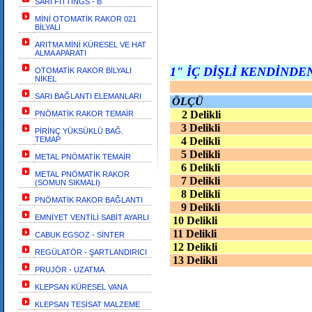
SARI FİTTİNGS - B
MİNİ OTOMATİK RAKOR 021
BİLYALI
ARITMA MİNİ KÜRESEL VE HAT
ALMA APARATI
1" İÇ DİŞLİ KENDİNDE
OTOMATİK RAKOR BİLYALI
NİKEL
SARI BAĞLANTI ELEMANLARI
ÖLÇÜ
2 Delikli
PNÖMATİK RAKOR TEMAİR
3 Delikli
PİRİNÇ YÜKSÜKLÜ BAĞ.
TEMAP
4 Delikli
5 Delikli
METAL PNÖMATİK TEMAİR
6 Delikli
METAL PNÖMATİK RAKOR
7 Delikli
(SOMUN SIKMALI)
8 Delikli
PNÖMATİK RAKOR BAĞLANTI
9 Delikli
EMNİYET VENTİLİ SABİT AYARLI
10 Delikli
11 Delikli
CABUK EGSOZ - SİNTER
12 Delikli
REGÜLATÖR - ŞARTLANDIRICI
13 Delikli
PRUJÖR - UZATMA
KLEPSAN KÜRESEL VANA
KLEPSAN TESİSAT MALZEME