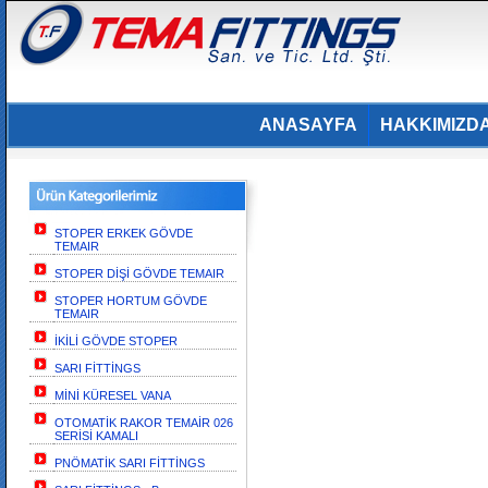
ANASAYFA
HAKKIMIZD
STOPER ERKEK GÖVDE
TEMAIR
STOPER DİŞİ GÖVDE TEMAIR
STOPER HORTUM GÖVDE
TEMAIR
İKİLİ GÖVDE STOPER
SARI FİTTİNGS
MİNİ KÜRESEL VANA
OTOMATİK RAKOR TEMAİR 026
SERİSİ KAMALI
PNÖMATİK SARI FİTTİNGS