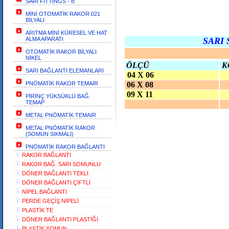
SARI FİTTİNGS - B
MİNİ OTOMATİK RAKOR 021
BİLYALI
ARITMA MİNİ KÜRESEL VE HAT
ALMA APARATI
SARI
OTOMATİK RAKOR BİLYALI
NİKEL
ÖLÇÜ
K
SARI BAĞLANTI ELEMANLARI
04 X 06
PNÖMATİK RAKOR TEMAİR
06 X 08
09 X 11
PİRİNÇ YÜKSÜKLÜ BAĞ.
TEMAP
METAL PNÖMATİK TEMAİR
METAL PNÖMATİK RAKOR
(SOMUN SIKMALI)
PNÖMATİK RAKOR BAĞLANTI
RAKOR BAĞLANTI
RAKOR BAĞ. SARI SOMUNLU
DÖNER BAĞLANTI TEKLİ
DÖNER BAĞLANTI ÇİFTLİ
NİPEL BAĞLANTI
PERDE GEÇİŞ NİPELİ
PLASTİK TE
DÖNER BAĞLANTI PLASTİĞİ
PLASTİK SOMUN