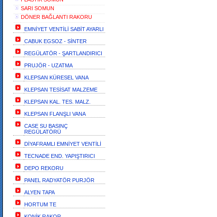
SARI SOMUN
DÖNER BAĞLANTI RAKORU
EMNİYET VENTİLİ SABİT AYARLI
CABUK EGSOZ - SİNTER
REGÜLATÖR - ŞARTLANDIRICI
PRUJÖR - UZATMA
KLEPSAN KÜRESEL VANA
KLEPSAN TESİSAT MALZEME
KLEPSAN KAL. TES. MALZ.
KLEPSAN FLANŞLI VANA
CASE SU BASINÇ
REGÜLATÖRÜ
DİYAFRAMLI EMNİYET VENTİLİ
TECNADE END. YAPIŞTIRICI
DEPO REKORU
PANEL RADYATÖR PURJÖR
ALYEN TAPA
HORTUM TE
KONİK RAKOR