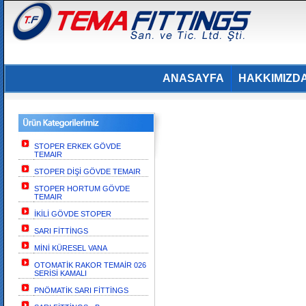
ANASAYFA
HAKKIMIZD
STOPER ERKEK GÖVDE
TEMAIR
STOPER DİŞİ GÖVDE TEMAIR
STOPER HORTUM GÖVDE
TEMAIR
İKİLİ GÖVDE STOPER
SARI FİTTİNGS
MİNİ KÜRESEL VANA
OTOMATİK RAKOR TEMAİR 026
SERİSİ KAMALI
PNÖMATİK SARI FİTTİNGS