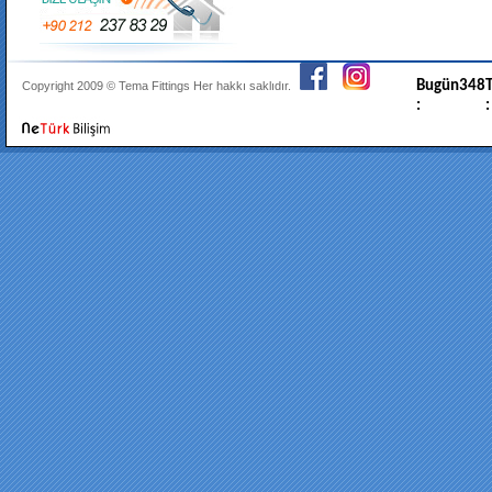
Bugün
348
T
Copyright 2009 ©
Tema Fittings
Her hakkı saklıdır.
:
: