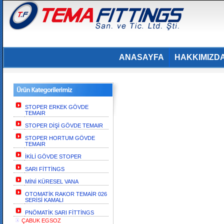
ANASAYFA
HAKKIMIZD
STOPER ERKEK GÖVDE
TEMAIR
STOPER DİŞİ GÖVDE TEMAIR
STOPER HORTUM GÖVDE
TEMAIR
İKİLİ GÖVDE STOPER
SARI FİTTİNGS
MİNİ KÜRESEL VANA
OTOMATİK RAKOR TEMAİR 026
SERİSİ KAMALI
PNÖMATİK SARI FİTTİNGS
ÇABUK EGSOZ