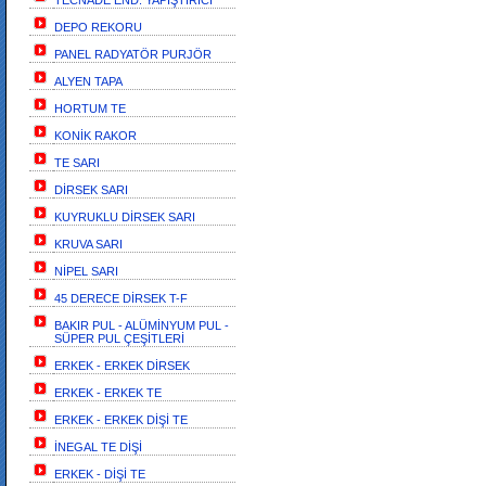
TECNADE END. YAPIŞTIRICI
DEPO REKORU
PANEL RADYATÖR PURJÖR
ALYEN TAPA
HORTUM TE
KONİK RAKOR
TE SARI
DİRSEK SARI
KUYRUKLU DİRSEK SARI
KRUVA SARI
NİPEL SARI
45 DERECE DİRSEK T-F
BAKIR PUL - ALÜMİNYUM PUL -
SÜPER PUL ÇEŞİTLERİ
ERKEK - ERKEK DİRSEK
ERKEK - ERKEK TE
ERKEK - ERKEK DİŞİ TE
İNEGAL TE DİŞİ
ERKEK - DİŞİ TE