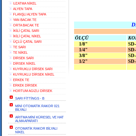
UZATMA NİKEL
ALYEN TAPA
FLANŞLI ALYEN TAPA
YAN BACAK TE
D
ORTA BACAK TE
İKİLİ ÇATAL SARI
İKİLİ ÇATAL NİKEL
ÖLÇÜ
KO
ÜÇLÜ ÇATAL SARI
1/8"
SD-
TE SARI
1/4"
SD-
TE NİKEL
3/8"
SD-
DİRSEK SARI
1/2"
SD-
DİRSEK NİKEL
KUYRUKLU DİRSEK SARI
KUYRUKLU DİRSEK NİKEL
ERKEK TE
ERKEK DİRSEK
HORTUM AGIZLI DİRSEK
SARI FİTTİNGS - B
MİNİ OTOMATİK RAKOR 021
BİLYALI
ARITMA MİNİ KÜRESEL VE HAT
ALMA APARATI
OTOMATİK RAKOR BİLYALI
NİKEL