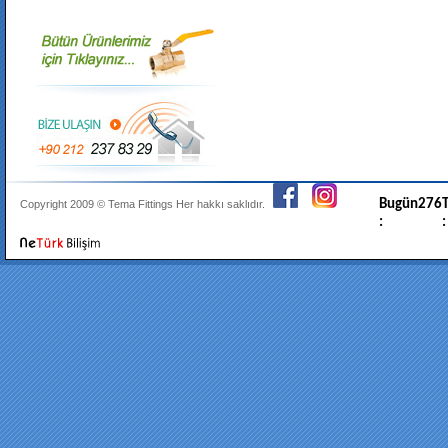
Bugün
276
T
Copyright 2009 ©
Tema Fittings
Her hakkı saklıdır.
:
: