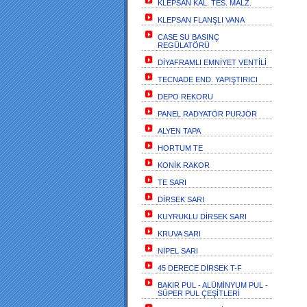
KLEPSAN KAL. TES. MALZ.
KLEPSAN FLANŞLI VANA
CASE SU BASINÇ
REGÜLATÖRÜ
DİYAFRAMLI EMNİYET VENTİLİ
TECNADE END. YAPIŞTIRICI
DEPO REKORU
PANEL RADYATÖR PURJÖR
ALYEN TAPA
HORTUM TE
KONİK RAKOR
TE SARI
DİRSEK SARI
KUYRUKLU DİRSEK SARI
KRUVA SARI
NİPEL SARI
45 DERECE DİRSEK T-F
BAKIR PUL - ALÜMİNYUM PUL -
SÜPER PUL ÇEŞİTLERİ