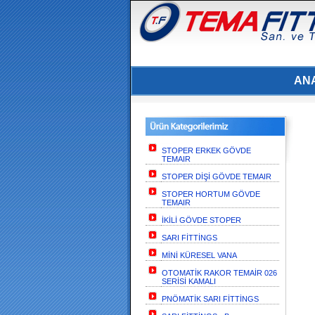
AN
STOPER ERKEK GÖVDE
TEMAIR
STOPER DİŞİ GÖVDE TEMAIR
STOPER HORTUM GÖVDE
TEMAIR
İKİLİ GÖVDE STOPER
SARI FİTTİNGS
MİNİ KÜRESEL VANA
OTOMATİK RAKOR TEMAİR 026
SERİSİ KAMALI
PNÖMATİK SARI FİTTİNGS