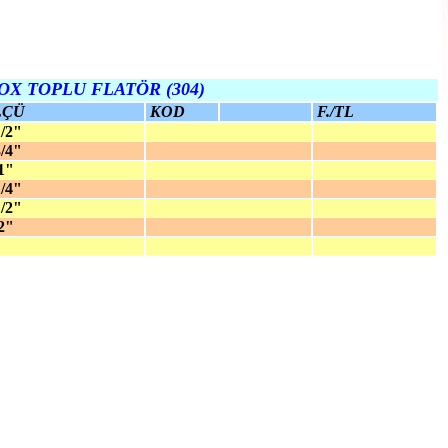
OX TOPLU FLATÖR (304)
LÇÜ
KOD
F./TL
2"
4"
"
/4"
/2"
"