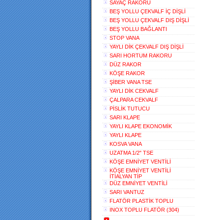
SAYAÇ RAKORU
BEŞ YOLLU ÇEKVALF İÇ DİŞLİ
BEŞ YOLLU ÇEKVALF DIŞ DİŞLİ
BEŞ YOLLU BAĞLANTI
STOP VANA
YAYLI DİK ÇEKVALF DIŞ DİŞLİ
SARI HORTUM RAKORU
DÜZ RAKOR
KÖŞE RAKOR
ŞİBER VANA TSE
YAYLI DİK CEKVALF
ÇALPARA CEKVALF
PİSLİK TUTUCU
SARI KLAPE
YAYLI KLAPE EKONOMİK
YAYLI KLAPE
KOSVA VANA
UZATMA 1/2" TSE
KÖŞE EMNİYET VENTİLİ
KÖŞE EMNİYET VENTİLİ
İTİALYAN TİP
DÜZ EMNİYET VENTİLİ
SARI VANTUZ
FLATÖR PLASTİK TOPLU
INOX TOPLU FLATÖR (304)