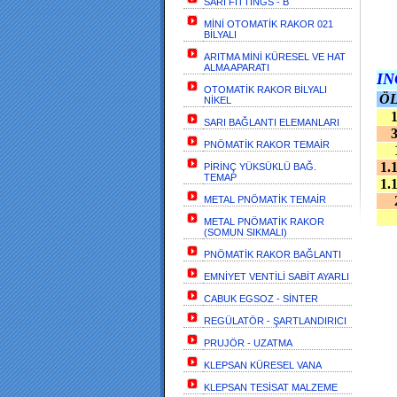
SARI FİTTİNGS - B
MİNİ OTOMATİK RAKOR 021
BİLYALI
ARITMA MİNİ KÜRESEL VE HAT
ALMA APARATI
IN
OTOMATİK RAKOR BİLYALI
Ö
NİKEL
1/
SARI BAĞLANTI ELEMANLARI
3/
PNÖMATİK RAKOR TEMAİR
1
1.1
PİRİNÇ YÜKSÜKLÜ BAĞ.
TEMAP
1.1
2
METAL PNÖMATİK TEMAİR
METAL PNÖMATİK RAKOR
(SOMUN SIKMALI)
PNÖMATİK RAKOR BAĞLANTI
EMNİYET VENTİLİ SABİT AYARLI
CABUK EGSOZ - SİNTER
REGÜLATÖR - ŞARTLANDIRICI
PRUJÖR - UZATMA
KLEPSAN KÜRESEL VANA
KLEPSAN TESİSAT MALZEME