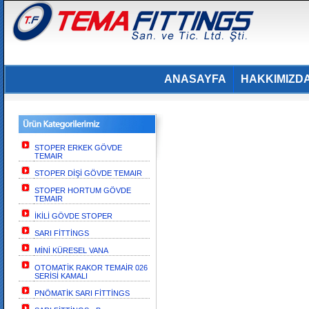
ANASAYFA
HAKKIMIZD
STOPER ERKEK GÖVDE
TEMAIR
STOPER DİŞİ GÖVDE TEMAIR
STOPER HORTUM GÖVDE
TEMAIR
İKİLİ GÖVDE STOPER
SARI FİTTİNGS
MİNİ KÜRESEL VANA
OTOMATİK RAKOR TEMAİR 026
SERİSİ KAMALI
PNÖMATİK SARI FİTTİNGS