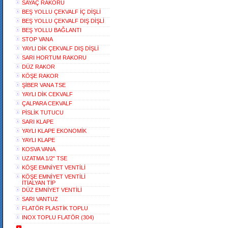
SAYAÇ RAKORU
BEŞ YOLLU ÇEKVALF İÇ DİŞLİ
BEŞ YOLLU ÇEKVALF DIŞ DİŞLİ
BEŞ YOLLU BAĞLANTI
STOP VANA
YAYLI DİK ÇEKVALF DIŞ DİŞLİ
SARI HORTUM RAKORU
DÜZ RAKOR
KÖŞE RAKOR
ŞİBER VANA TSE
YAYLI DİK CEKVALF
ÇALPARA CEKVALF
PİSLİK TUTUCU
SARI KLAPE
YAYLI KLAPE EKONOMİK
YAYLI KLAPE
KOSVA VANA
UZATMA 1/2" TSE
KÖŞE EMNİYET VENTİLİ
KÖŞE EMNİYET VENTİLİ
İTİALYAN TİP
DÜZ EMNİYET VENTİLİ
SARI VANTUZ
FLATÖR PLASTİK TOPLU
INOX TOPLU FLATÖR (304)