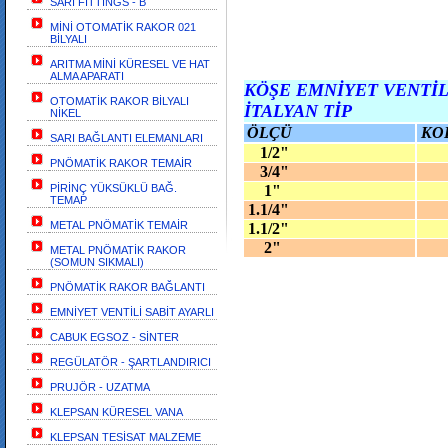
SARI FİTTİNGS - B
MİNİ OTOMATİK RAKOR 021
BİLYALI
ARITMA MİNİ KÜRESEL VE HAT
ALMA APARATI
KÖŞE EMNİYET VENTİL
OTOMATİK RAKOR BİLYALI
İTALYAN TİP
NİKEL
ÖLÇÜ
KO
SARI BAĞLANTI ELEMANLARI
1/2"
PNÖMATİK RAKOR TEMAİR
3/4"
PİRİNÇ YÜKSÜKLÜ BAĞ.
1"
TEMAP
1.1/4"
METAL PNÖMATİK TEMAİR
1.1/2"
2"
METAL PNÖMATİK RAKOR
(SOMUN SIKMALI)
PNÖMATİK RAKOR BAĞLANTI
EMNİYET VENTİLİ SABİT AYARLI
CABUK EGSOZ - SİNTER
REGÜLATÖR - ŞARTLANDIRICI
PRUJÖR - UZATMA
KLEPSAN KÜRESEL VANA
KLEPSAN TESİSAT MALZEME