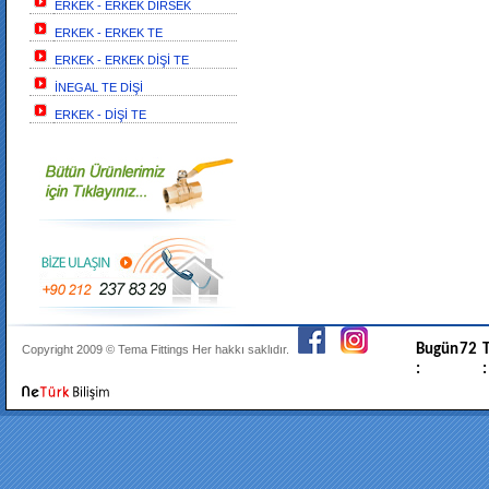
ERKEK - ERKEK DİRSEK
ERKEK - ERKEK TE
ERKEK - ERKEK DİŞİ TE
İNEGAL TE DİŞİ
ERKEK - DİŞİ TE
Bugün
72
T
Copyright 2009 ©
Tema Fittings
Her hakkı saklıdır.
:
: