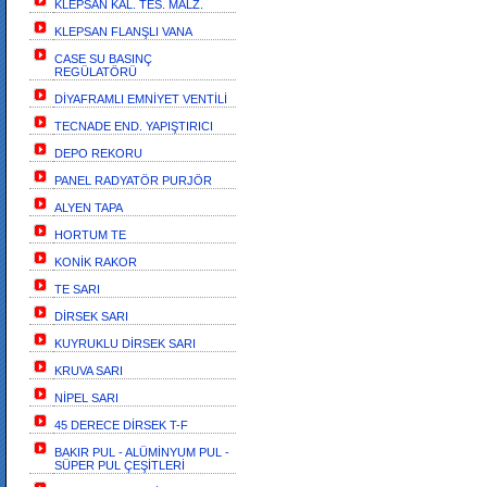
KLEPSAN KAL. TES. MALZ.
KLEPSAN FLANŞLI VANA
CASE SU BASINÇ
REGÜLATÖRÜ
DİYAFRAMLI EMNİYET VENTİLİ
TECNADE END. YAPIŞTIRICI
DEPO REKORU
PANEL RADYATÖR PURJÖR
ALYEN TAPA
HORTUM TE
KONİK RAKOR
TE SARI
DİRSEK SARI
KUYRUKLU DİRSEK SARI
KRUVA SARI
NİPEL SARI
45 DERECE DİRSEK T-F
BAKIR PUL - ALÜMİNYUM PUL -
SÜPER PUL ÇEŞİTLERİ