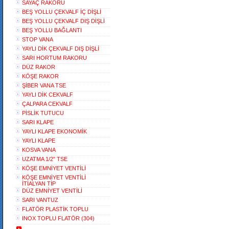
SAYAÇ RAKORU
BEŞ YOLLU ÇEKVALF İÇ DİŞLİ
BEŞ YOLLU ÇEKVALF DIŞ DİŞLİ
BEŞ YOLLU BAĞLANTI
STOP VANA
YAYLI DİK ÇEKVALF DIŞ DİŞLİ
SARI HORTUM RAKORU
DÜZ RAKOR
KÖŞE RAKOR
ŞİBER VANA TSE
YAYLI DİK CEKVALF
ÇALPARA CEKVALF
PİSLİK TUTUCU
SARI KLAPE
YAYLI KLAPE EKONOMİK
YAYLI KLAPE
KOSVA VANA
UZATMA 1/2" TSE
KÖŞE EMNİYET VENTİLİ
KÖŞE EMNİYET VENTİLİ
İTİALYAN TİP
DÜZ EMNİYET VENTİLİ
SARI VANTUZ
FLATÖR PLASTİK TOPLU
INOX TOPLU FLATÖR (304)