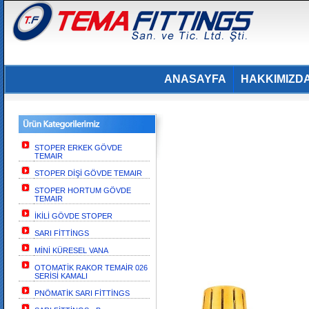
ANASAYFA
HAKKIMIZD
STOPER ERKEK GÖVDE
TEMAIR
STOPER DİŞİ GÖVDE TEMAIR
STOPER HORTUM GÖVDE
TEMAIR
İKİLİ GÖVDE STOPER
SARI FİTTİNGS
MİNİ KÜRESEL VANA
OTOMATİK RAKOR TEMAİR 026
SERİSİ KAMALI
PNÖMATİK SARI FİTTİNGS