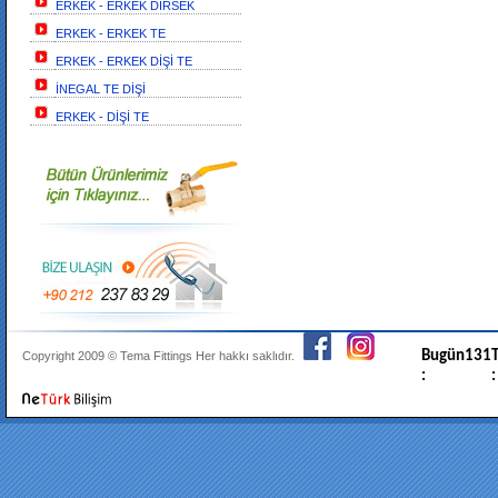
ERKEK - ERKEK DİRSEK
ERKEK - ERKEK TE
ERKEK - ERKEK DİŞİ TE
İNEGAL TE DİŞİ
ERKEK - DİŞİ TE
Bugün
131
T
Copyright 2009 ©
Tema Fittings
Her hakkı saklıdır.
:
: