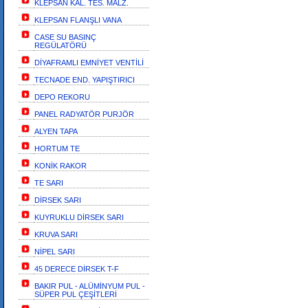
KLEPSAN KAL. TES. MALZ.
KLEPSAN FLANŞLI VANA
CASE SU BASINÇ
REGÜLATÖRÜ
DİYAFRAMLI EMNİYET VENTİLİ
TECNADE END. YAPIŞTIRICI
DEPO REKORU
PANEL RADYATÖR PURJÖR
ALYEN TAPA
HORTUM TE
KONİK RAKOR
TE SARI
DİRSEK SARI
KUYRUKLU DİRSEK SARI
KRUVA SARI
NİPEL SARI
45 DERECE DİRSEK T-F
BAKIR PUL - ALÜMİNYUM PUL -
SÜPER PUL ÇEŞİTLERİ