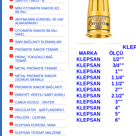
SARI FİTTİNGS - B
MİNİ OTOMATİK RAKOR 021
BİLYALI
ARITMA MİNİ KÜRESEL VE HAT
ALMA APARATI
OTOMATİK RAKOR BİLYALI
NİKEL
SARI BAĞLANTI ELEMANLARI
KLEPSAN S
PNÖMATİK RAKOR TEMAİR
MARKA 
PİRİNÇ YÜKSÜKLÜ BAĞ.
KLEPSAN 1/2"" S
TEMAP
KLEPSAN 3/
METAL PNÖMATİK TEMAİR
KLEPSAN 1"" 
METAL PNÖMATİK RAKOR
KLEPSAN 1.
(SOMUN SIKMALI)
KLEPSAN 1.1/2"
PNÖMATİK RAKOR BAĞLANTI
KLEPSAN 2""
EMNİYET VENTİLİ SABİT AYARLI
KLEPSAN 2.1/2" S
KLEPSAN 3"
CABUK EGSOZ - SİNTER
KLEPSAN 4" SAR
REGÜLATÖR - ŞARTLANDIRICI
KLEPSAN 5" SAR
PRUJÖR - UZATMA
KLEPSAN 6" SAR
KLEPSAN KÜRESEL VANA
KLEPSAN TESİSAT MALZEME