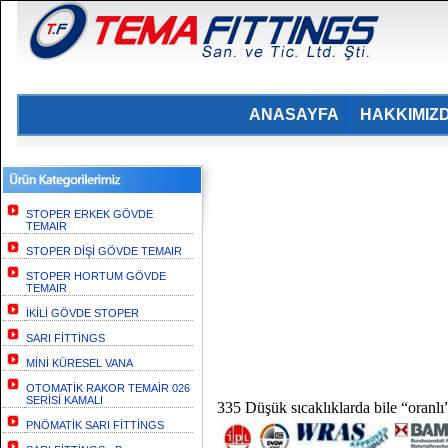
ANASAYFA
HAKKIMIZ
STOPER ERKEK GÖVDE
TEMAIR
STOPER DİŞİ GÖVDE TEMAIR
STOPER HORTUM GÖVDE
TEMAIR
İKİLİ GÖVDE STOPER
SARI FİTTİNGS
MİNİ KÜRESEL VANA
OTOMATİK RAKOR TEMAİR 026
SERİSİ KAMALI
335 Düşük sıcaklıklarda bile “oranlı
PNÖMATİK SARI FİTTİNGS