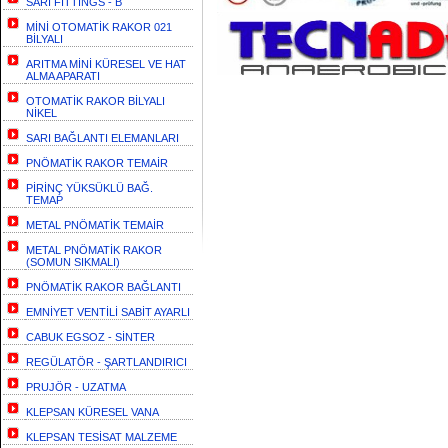
SARI FİTTİNGS - B
MİNİ OTOMATİK RAKOR 021
BİLYALI
ARITMA MİNİ KÜRESEL VE HAT
ALMA APARATI
OTOMATİK RAKOR BİLYALI
NİKEL
SARI BAĞLANTI ELEMANLARI
PNÖMATİK RAKOR TEMAİR
PİRİNÇ YÜKSÜKLÜ BAĞ.
TEMAP
METAL PNÖMATİK TEMAİR
METAL PNÖMATİK RAKOR
(SOMUN SIKMALI)
PNÖMATİK RAKOR BAĞLANTI
EMNİYET VENTİLİ SABİT AYARLI
CABUK EGSOZ - SİNTER
REGÜLATÖR - ŞARTLANDIRICI
PRUJÖR - UZATMA
KLEPSAN KÜRESEL VANA
KLEPSAN TESİSAT MALZEME