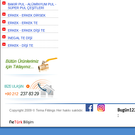
BAKIR PUL - ALÜMİNYUM PUL -
SÜPER PUL ÇEŞİTLERİ
ERKEK - ERKEK DİRSEK
ERKEK - ERKEK TE
ERKEK - ERKEK DİŞİ TE
İNEGAL TE DİŞİ
ERKEK - DİŞİ TE
Bugün
12
Copyright 2009 ©
Tema Fittings
Her hakkı saklıdır.
: