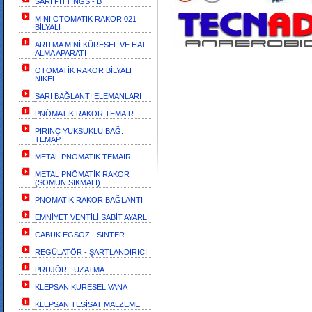
SARI FİTTİNGS - B
MİNİ OTOMATİK RAKOR 021
BİLYALI
ARITMA MİNİ KÜRESEL VE HAT
ALMA APARATI
OTOMATİK RAKOR BİLYALI
NİKEL
SARI BAĞLANTI ELEMANLARI
PNÖMATİK RAKOR TEMAİR
PİRİNÇ YÜKSÜKLÜ BAĞ.
TEMAP
METAL PNÖMATİK TEMAİR
METAL PNÖMATİK RAKOR
(SOMUN SIKMALI)
PNÖMATİK RAKOR BAĞLANTI
EMNİYET VENTİLİ SABİT AYARLI
CABUK EGSOZ - SİNTER
REGÜLATÖR - ŞARTLANDIRICI
PRUJÖR - UZATMA
KLEPSAN KÜRESEL VANA
KLEPSAN TESİSAT MALZEME