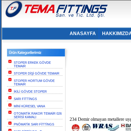
ANASAYFA
HAKKIMIZD
STOPER ERKEK GÖVDE
TEMAIR
STOPER DİŞİ GÖVDE TEMAIR
STOPER HORTUM GÖVDE
TEMAIR
İKİLİ GÖVDE STOPER
SARI FİTTİNGS
MİNİ KÜRESEL VANA
OTOMATİK RAKOR TEMAİR 026
SERİSİ KAMALI
234 Demir olmayan metallere uygu
PNÖMATİK SARI FİTTİNGS