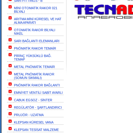
SARI FİTTİNGS - B
MİNİ OTOMATİK RAKOR 021
BİLYALI
ARITMA MİNİ KÜRESEL VE HAT
ALMA APARATI
OTOMATİK RAKOR BİLYALI
NİKEL
SARI BAĞLANTI ELEMANLARI
PNÖMATİK RAKOR TEMAİR
PİRİNÇ YÜKSÜKLÜ BAĞ.
TEMAP
METAL PNÖMATİK TEMAİR
METAL PNÖMATİK RAKOR
(SOMUN SIKMALI)
PNÖMATİK RAKOR BAĞLANTI
EMNİYET VENTİLİ SABİT AYARLI
CABUK EGSOZ - SİNTER
REGÜLATÖR - ŞARTLANDIRICI
PRUJÖR - UZATMA
KLEPSAN KÜRESEL VANA
KLEPSAN TESİSAT MALZEME