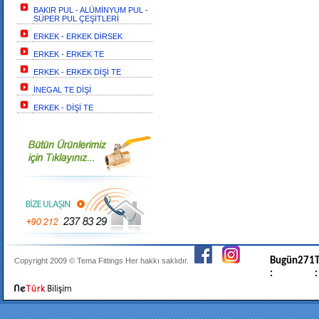
BAKIR PUL - ALÜMİNYUM PUL -
SÜPER PUL ÇEŞİTLERİ
ERKEK - ERKEK DİRSEK
ERKEK - ERKEK TE
ERKEK - ERKEK DİŞİ TE
İNEGAL TE DİŞİ
ERKEK - DİŞİ TE
Bugün
271
T
Copyright 2009 ©
Tema Fittings
Her hakkı saklıdır.
:
: