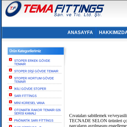
ANASAYFA
HAKKIMIZD
STOPER ERKEK GÖVDE
TEMAIR
STOPER DİŞİ GÖVDE TEMAIR
STOPER HORTUM GÖVDE
TEMAIR
İKİLİ GÖVDE STOPER
SARI FİTTİNGS
MİNİ KÜRESEL VANA
OTOMATİK RAKOR TEMAİR 026
SERİSİ KAMALI
Cıvataları sabitlemek ve/veyasil
TECNADE SELON ürünleri çok çe
PNÖMATİK SARI FİTTİNGS
parçaların ayrılmasını engell