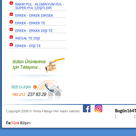
BAKIR PUL - ALÜMİNYUM PUL -
SÜPER PUL ÇEŞİTLERİ
ERKEK - ERKEK DİRSEK
ERKEK - ERKEK TE
ERKEK - ERKEK DİŞİ TE
İNEGAL TE DİŞİ
ERKEK - DİŞİ TE
Bugün
164
T
Copyright 2009 ©
Tema Fittings
Her hakkı saklıdır.
:
: