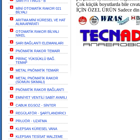
SARI FİTTİNGS - B
Çok küçük boyutlarda bile c
MİNİ OTOMATİK RAKOR 021
İÇİN ÖZEL ÜRÜN Sadece din bağ
BİLYALI
ARITMA MİNİ KÜRESEL VE HAT
ALMA APARATI
OTOMATİK RAKOR BİLYALI
NİKEL
SARI BAĞLANTI ELEMANLARI
PNÖMATİK RAKOR TEMAİR
PİRİNÇ YÜKSÜKLÜ BAĞ.
TEMAP
METAL PNÖMATİK TEMAİR
METAL PNÖMATİK RAKOR
(SOMUN SIKMALI)
PNÖMATİK RAKOR BAĞLANTI
EMNİYET VENTİLİ SABİT AYARLI
CABUK EGSOZ - SİNTER
REGÜLATÖR - ŞARTLANDIRICI
PRUJÖR - UZATMA
KLEPSAN KÜRESEL VANA
KLEPSAN TESİSAT MALZEME