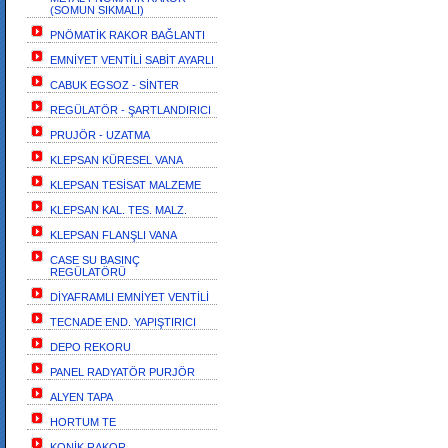
(SOMUN SIKMALI)
PNÖMATİK RAKOR BAĞLANTI
EMNİYET VENTİLİ SABİT AYARLI
CABUK EGSOZ - SİNTER
REGÜLATÖR - ŞARTLANDIRICI
PRUJÖR - UZATMA
KLEPSAN KÜRESEL VANA
KLEPSAN TESİSAT MALZEME
KLEPSAN KAL. TES. MALZ.
KLEPSAN FLANŞLI VANA
CASE SU BASINÇ
REGÜLATÖRÜ
DİYAFRAMLI EMNİYET VENTİLİ
TECNADE END. YAPIŞTIRICI
DEPO REKORU
PANEL RADYATÖR PURJÖR
ALYEN TAPA
HORTUM TE
KONİK RAKOR