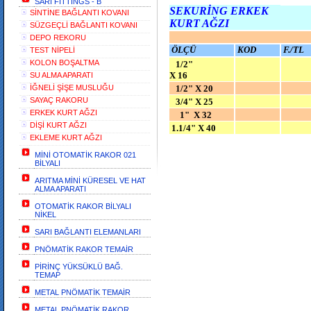
SARI FİTTİNGS - B
SEKURİNG ERKEK
SİNTİNE BAĞLANTI KOVANI
KURT AĞZI
SÜZGEÇLİ BAĞLANTI KOVANI
DEPO REKORU
ÖLÇÜ
KOD
F./TL
TEST NİPELİ
KOLON BOŞALTMA
1/2"
X 16
SU ALMA APARATI
İĞNELİ ŞİŞE MUSLUĞU
1/2" X 20
SAYAÇ RAKORU
3/4" X 25
ERKEK KURT AĞZI
1" X 32
DİŞİ KURT AĞZI
1.1/4" X 40
EKLEME KURT AĞZI
MİNİ OTOMATİK RAKOR 021
BİLYALI
ARITMA MİNİ KÜRESEL VE HAT
ALMA APARATI
OTOMATİK RAKOR BİLYALI
NİKEL
SARI BAĞLANTI ELEMANLARI
PNÖMATİK RAKOR TEMAİR
PİRİNÇ YÜKSÜKLÜ BAĞ.
TEMAP
METAL PNÖMATİK TEMAİR
METAL PNÖMATİK RAKOR