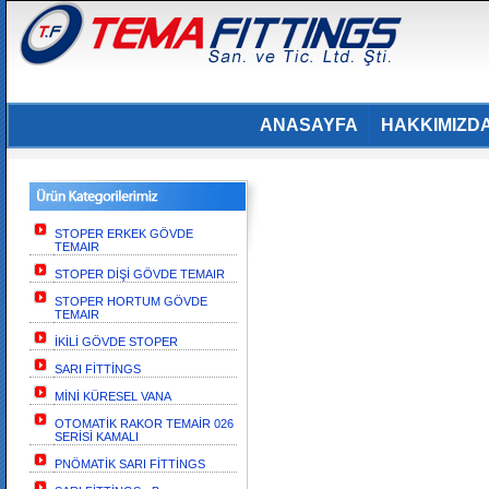
ANASAYFA
HAKKIMIZD
STOPER ERKEK GÖVDE
TEMAIR
STOPER DİŞİ GÖVDE TEMAIR
STOPER HORTUM GÖVDE
TEMAIR
İKİLİ GÖVDE STOPER
SARI FİTTİNGS
MİNİ KÜRESEL VANA
OTOMATİK RAKOR TEMAİR 026
SERİSİ KAMALI
PNÖMATİK SARI FİTTİNGS