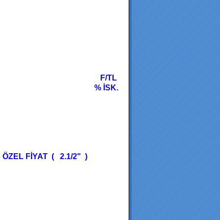
F/TL
% İSK.
SARI
RI
EL FİYAT ( 2.1/2" )