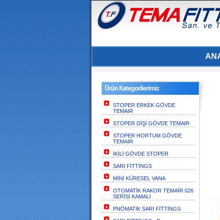
AN
STOPER ERKEK GÖVDE
TEMAIR
STOPER DİŞİ GÖVDE TEMAIR
STOPER HORTUM GÖVDE
TEMAIR
İKİLİ GÖVDE STOPER
SARI FİTTİNGS
MİNİ KÜRESEL VANA
OTOMATİK RAKOR TEMAİR 026
SERİSİ KAMALI
PNÖMATİK SARI FİTTİNGS