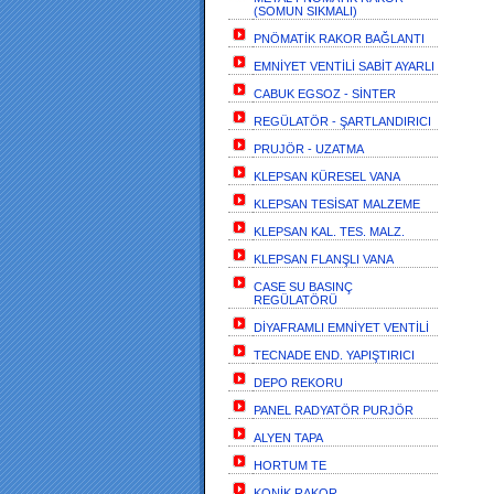
(SOMUN SIKMALI)
PNÖMATİK RAKOR BAĞLANTI
EMNİYET VENTİLİ SABİT AYARLI
CABUK EGSOZ - SİNTER
REGÜLATÖR - ŞARTLANDIRICI
PRUJÖR - UZATMA
KLEPSAN KÜRESEL VANA
KLEPSAN TESİSAT MALZEME
KLEPSAN KAL. TES. MALZ.
KLEPSAN FLANŞLI VANA
CASE SU BASINÇ
REGÜLATÖRÜ
DİYAFRAMLI EMNİYET VENTİLİ
TECNADE END. YAPIŞTIRICI
DEPO REKORU
PANEL RADYATÖR PURJÖR
ALYEN TAPA
HORTUM TE
KONİK RAKOR