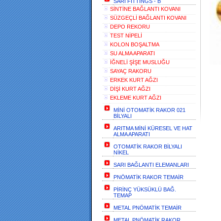
SARI FİTTİNGS - B
SİNTİNE BAĞLANTI KOVANI
SÜZGEÇLİ BAĞLANTI KOVANI
DEPO REKORU
TEST NİPELİ
KOLON BOŞALTMA
SU ALMA APARATI
İĞNELİ ŞİŞE MUSLUĞU
SAYAÇ RAKORU
S
ERKEK KURT AĞZI
DİŞİ KURT AĞZI
EKLEME KURT AĞZI
MİNİ OTOMATİK RAKOR 021
BİLYALI
1
1
ARITMA MİNİ KÜRESEL VE HAT
ALMA APARATI
1
OTOMATİK RAKOR BİLYALI
NİKEL
SARI BAĞLANTI ELEMANLARI
PNÖMATİK RAKOR TEMAİR
PİRİNÇ YÜKSÜKLÜ BAĞ.
TEMAP
METAL PNÖMATİK TEMAİR
METAL PNÖMATİK RAKOR