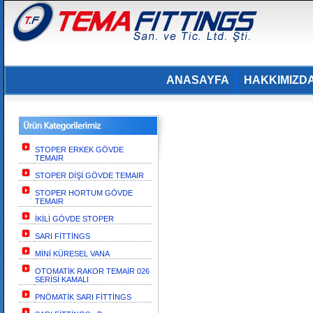
ANASAYFA
HAKKIMIZD
STOPER ERKEK GÖVDE
TEMAIR
STOPER DİŞİ GÖVDE TEMAIR
STOPER HORTUM GÖVDE
TEMAIR
İKİLİ GÖVDE STOPER
SARI FİTTİNGS
MİNİ KÜRESEL VANA
OTOMATİK RAKOR TEMAİR 026
SERİSİ KAMALI
PNÖMATİK SARI FİTTİNGS