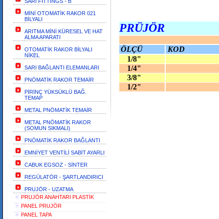
SARI FİTTİNGS - B
MİNİ OTOMATİK RAKOR 021
BİLYALI
PRÜJÖR
ARITMA MİNİ KÜRESEL VE HAT
ALMA APARATI
ÖLÇÜ
KOD
OTOMATİK RAKOR BİLYALI
NİKEL
1/8"
1/4"
SARI BAĞLANTI ELEMANLARI
3/8"
PNÖMATİK RAKOR TEMAİR
1/2"
PİRİNÇ YÜKSÜKLÜ BAĞ.
TEMAP
METAL PNÖMATİK TEMAİR
METAL PNÖMATİK RAKOR
(SOMUN SIKMALI)
PNÖMATİK RAKOR BAĞLANTI
EMNİYET VENTİLİ SABİT AYARLI
CABUK EGSOZ - SİNTER
REGÜLATÖR - ŞARTLANDIRICI
PRUJÖR - UZATMA
PRUJÖR ANAHTARI PLASTİK
PANEL PRUJÖR
PANEL TAPA