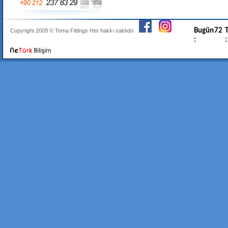
Bugün
72
T
Copyright 2009 ©
Tema Fittings
Her hakkı saklıdır.
:
: