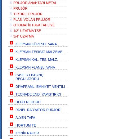
PRUJÖR ANAHTARI METAL
PRUJÖR
TIRTIRLI PRUJÖR
PLAS. VOLAN PRUJÖR
OTOMATİK HAVA TAHLİYE
1/2" UZATMA TSE
3/4" UZATMA
KLEPSAN KÜRESEL VANA
KLEPSAN TESİSAT MALZEME
KLEPSAN KAL. TES. MALZ.
KLEPSAN FLANŞLI VANA
CASE SU BASINÇ
REGÜLATÖRÜ
DİYAFRAMLI EMNİYET VENTİLİ
TECNADE END. YAPIŞTIRICI
DEPO REKORU
PANEL RADYATÖR PURJÖR
ALYEN TAPA
HORTUM TE
KONİK RAKOR