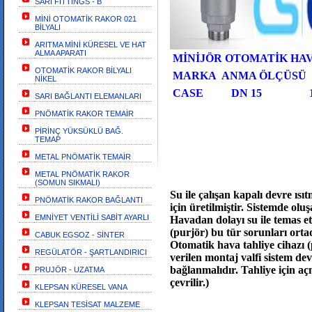
SARI FİTTİNGS - B
MİNİ OTOMATİK RAKOR 021
BİLYALI
ARITMA MİNİ KÜRESEL VE HAT
ALMA APARATI
MİNİJÖR OTOMATİK HAV
OTOMATİK RAKOR BİLYALI
MARKA ANMA ÖLÇÜSÜ 
NİKEL
CASE DN 
SARI BAĞLANTI ELEMANLARI
PNÖMATİK RAKOR TEMAİR
PİRİNÇ YÜKSÜKLÜ BAĞ.
TEMAP
METAL PNÖMATİK TEMAİR
METAL PNÖMATİK RAKOR
(SOMUN SIKMALI)
Su ile çalışan kapalı devre ısı
PNÖMATİK RAKOR BAĞLANTI
için üretilmiştir. Sistemde oluş
EMNİYET VENTİLİ SABİT AYARLI
Havadan dolayı su ile temas e
(purjör) bu tür sorunları orta
CABUK EGSOZ - SİNTER
Otomatik hava tahliye cihazı (p
REGÜLATÖR - ŞARTLANDIRICI
verilen montaj valfi sistem de
bağlanmalıdır. Tahliye için a
PRUJÖR - UZATMA
çevrilir.)
KLEPSAN KÜRESEL VANA
KLEPSAN TESİSAT MALZEME