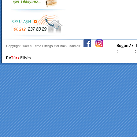
Bugün
77
T
Copyright 2009 ©
Tema Fittings
Her hakkı saklıdır.
:
: