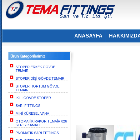
ANASAYFA
HAKKIMIZD
STOPER ERKEK GÖVDE
TEMAIR
STOPER DİŞİ GÖVDE TEMAIR
STOPER HORTUM GÖVDE
TEMAIR
İKİLİ GÖVDE STOPER
SARI FİTTİNGS
MİNİ KÜRESEL VANA
OTOMATİK RAKOR TEMAİR 026
SERİSİ KAMALI
PNÖMATİK SARI FİTTİNGS