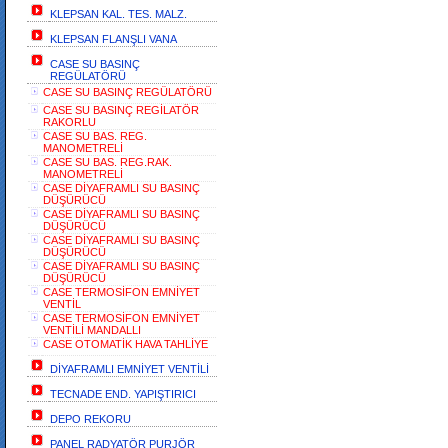
KLEPSAN KAL. TES. MALZ.
KLEPSAN FLANŞLI VANA
CASE SU BASINÇ
REGÜLATÖRÜ
CASE SU BASINÇ REGÜLATÖRÜ
CASE SU BASINÇ REGİLATÖR
RAKORLU
CASE SU BAS. REG.
MANOMETRELİ
CASE SU BAS. REG.RAK.
MANOMETRELİ
CASE DİYAFRAMLI SU BASINÇ
DÜŞÜRÜCÜ
CASE DİYAFRAMLI SU BASINÇ
DÜŞÜRÜCÜ
CASE DİYAFRAMLI SU BASINÇ
DÜŞÜRÜCÜ
CASE DİYAFRAMLI SU BASINÇ
DÜŞÜRÜCÜ
CASE TERMOSİFON EMNİYET
VENTİL
CASE TERMOSİFON EMNİYET
VENTİLİ MANDALLI
CASE OTOMATİK HAVA TAHLİYE
DİYAFRAMLI EMNİYET VENTİLİ
TECNADE END. YAPIŞTIRICI
DEPO REKORU
PANEL RADYATÖR PURJÖR