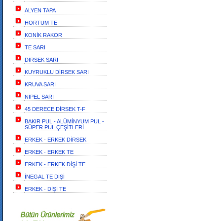
ALYEN TAPA
HORTUM TE
KONİK RAKOR
TE SARI
DİRSEK SARI
KUYRUKLU DİRSEK SARI
KRUVA SARI
NİPEL SARI
45 DERECE DİRSEK T-F
BAKIR PUL - ALÜMİNYUM PUL -
SÜPER PUL ÇEŞİTLERİ
ERKEK - ERKEK DİRSEK
ERKEK - ERKEK TE
ERKEK - ERKEK DİŞİ TE
İNEGAL TE DİŞİ
ERKEK - DİŞİ TE