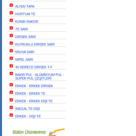
ALYEN TAPA
HORTUM TE
KONİK RAKOR
TE SARI
DİRSEK SARI
KUYRUKLU DİRSEK SARI
KRUVA SARI
NİPEL SARI
45 DERECE DİRSEK T-F
BAKIR PUL - ALÜMİNYUM PUL -
SÜPER PUL ÇEŞİTLERİ
ERKEK - ERKEK DİRSEK
ERKEK - ERKEK TE
ERKEK - ERKEK DİŞİ TE
İNEGAL TE DİŞİ
ERKEK - DİŞİ TE