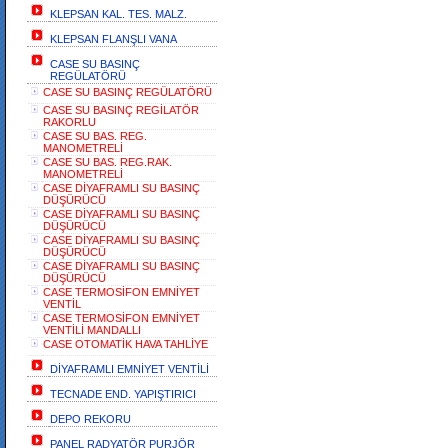
KLEPSAN KAL. TES. MALZ.
KLEPSAN FLANŞLI VANA
CASE SU BASINÇ
REGÜLATÖRÜ
CASE SU BASINÇ REGÜLATÖRÜ
CASE SU BASINÇ REGİLATÖR
RAKORLU
CASE SU BAS. REG.
MANOMETRELİ
CASE SU BAS. REG.RAK.
MANOMETRELİ
CASE DİYAFRAMLI SU BASINÇ
DÜŞÜRÜCÜ
CASE DİYAFRAMLI SU BASINÇ
DÜŞÜRÜCÜ
CASE DİYAFRAMLI SU BASINÇ
DÜŞÜRÜCÜ
CASE DİYAFRAMLI SU BASINÇ
DÜŞÜRÜCÜ
CASE TERMOSİFON EMNİYET
VENTİL
CASE TERMOSİFON EMNİYET
VENTİLİ MANDALLI
CASE OTOMATİK HAVA TAHLİYE
DİYAFRAMLI EMNİYET VENTİLİ
TECNADE END. YAPIŞTIRICI
DEPO REKORU
PANEL RADYATÖR PURJÖR