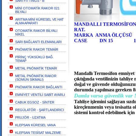
SARI FİTTİNGS - B
MİNİ OTOMATİK RAKOR 021
BİLYALI
ARITMA MİNİ KÜRESEL VE HAT
ALMA APARATI
MANDALLI TERMOSİFON
RAT.
OTOMATİK RAKOR BİLYALI
NİKEL
MARKA ANMA ÖLÇÜSÜ 
CASE DN 15 
SARI BAĞLANTI ELEMANLARI
PNÖMATİK RAKOR TEMAİR
PİRİNÇ YÜKSÜKLÜ BAĞ.
TEMAP
METAL PNÖMATİK TEMAİR
Mandallı Termosifon emniyet ve
METAL PNÖMATİK RAKOR
çıktığında ventilinizin tahliy
(SOMUN SIKMALI)
doğal ve güvende olduğunuzun
PNÖMATİK RAKOR BAĞLANTI
durumda yapılması gereken 8m
Damla varsa güvenlik var 
EMNİYET VENTİLİ SABİT AYARLI
Tahliye işlemini sağlayan sızd
CABUK EGSOZ - SİNTER
kireçlenmenin veya tesisatta ol
REGÜLATÖR - ŞARTLANDIRICI
sistemi kontrol edebilmek içi
PRUJÖR - UZATMA
KLEPSAN KÜRESEL VANA
KLEPSAN TESİSAT MALZEME