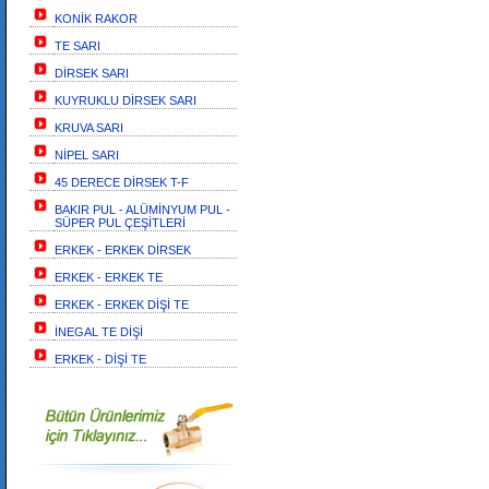
KONİK RAKOR
TE SARI
DİRSEK SARI
KUYRUKLU DİRSEK SARI
KRUVA SARI
NİPEL SARI
45 DERECE DİRSEK T-F
BAKIR PUL - ALÜMİNYUM PUL -
SÜPER PUL ÇEŞİTLERİ
ERKEK - ERKEK DİRSEK
ERKEK - ERKEK TE
ERKEK - ERKEK DİŞİ TE
İNEGAL TE DİŞİ
ERKEK - DİŞİ TE