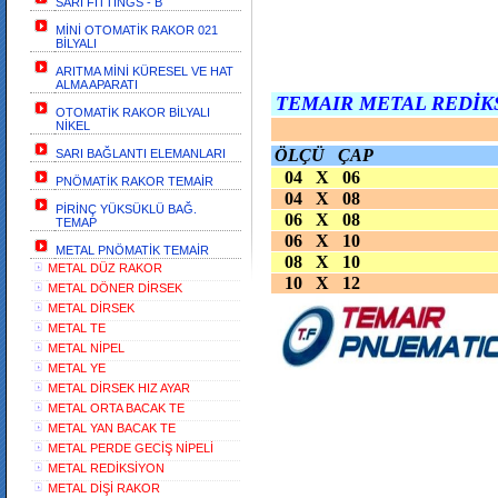
SARI FİTTİNGS - B
MİNİ OTOMATİK RAKOR 021
BİLYALI
ARITMA MİNİ KÜRESEL VE HAT
ALMA APARATI
TEMAIR METAL REDİK
OTOMATİK RAKOR BİLYALI
NİKEL
ÖLÇÜ ÇAP
SARI BAĞLANTI ELEMANLARI
04 X 06
PNÖMATİK RAKOR TEMAİR
04 X 08
PİRİNÇ YÜKSÜKLÜ BAĞ.
06 X 08
TEMAP
06 X 10
METAL PNÖMATİK TEMAİR
08 X 10
METAL DÜZ RAKOR
10 X 12
METAL DÖNER DİRSEK
METAL DİRSEK
METAL TE
METAL NİPEL
METAL YE
METAL DİRSEK HIZ AYAR
METAL ORTA BACAK TE
METAL YAN BACAK TE
METAL PERDE GECİŞ NİPELİ
METAL REDİKSİYON
METAL DİŞİ RAKOR