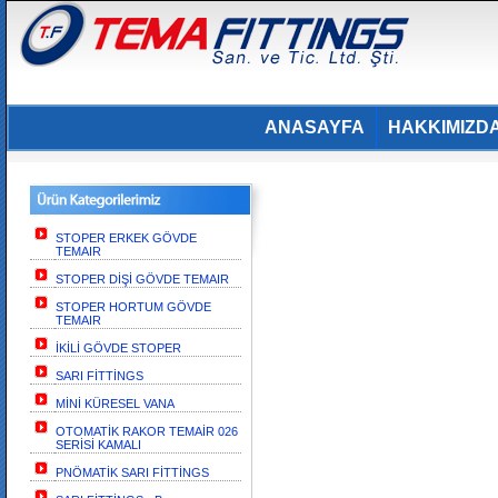
ANASAYFA
HAKKIMIZD
STOPER ERKEK GÖVDE
TEMAIR
STOPER DİŞİ GÖVDE TEMAIR
STOPER HORTUM GÖVDE
TEMAIR
İKİLİ GÖVDE STOPER
SARI FİTTİNGS
MİNİ KÜRESEL VANA
OTOMATİK RAKOR TEMAİR 026
SERİSİ KAMALI
PNÖMATİK SARI FİTTİNGS