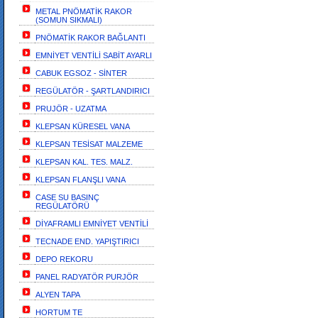
METAL PNÖMATİK RAKOR
(SOMUN SIKMALI)
PNÖMATİK RAKOR BAĞLANTI
EMNİYET VENTİLİ SABİT AYARLI
CABUK EGSOZ - SİNTER
REGÜLATÖR - ŞARTLANDIRICI
PRUJÖR - UZATMA
KLEPSAN KÜRESEL VANA
KLEPSAN TESİSAT MALZEME
KLEPSAN KAL. TES. MALZ.
KLEPSAN FLANŞLI VANA
CASE SU BASINÇ
REGÜLATÖRÜ
DİYAFRAMLI EMNİYET VENTİLİ
TECNADE END. YAPIŞTIRICI
DEPO REKORU
PANEL RADYATÖR PURJÖR
ALYEN TAPA
HORTUM TE