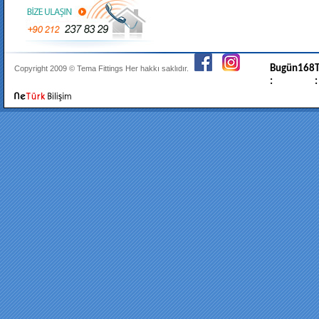
Bugün
168
T
Copyright 2009 ©
Tema Fittings
Her hakkı saklıdır.
:
: