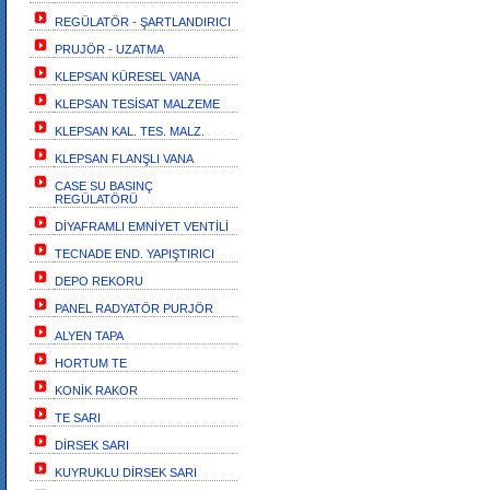
REGÜLATÖR - ŞARTLANDIRICI
PRUJÖR - UZATMA
KLEPSAN KÜRESEL VANA
KLEPSAN TESİSAT MALZEME
KLEPSAN KAL. TES. MALZ.
KLEPSAN FLANŞLI VANA
CASE SU BASINÇ
REGÜLATÖRÜ
DİYAFRAMLI EMNİYET VENTİLİ
TECNADE END. YAPIŞTIRICI
DEPO REKORU
PANEL RADYATÖR PURJÖR
ALYEN TAPA
HORTUM TE
KONİK RAKOR
TE SARI
DİRSEK SARI
KUYRUKLU DİRSEK SARI