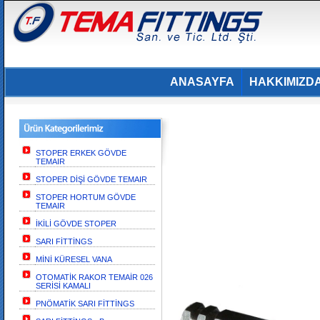
ANASAYFA
HAKKIMIZD
STOPER ERKEK GÖVDE
TEMAIR
STOPER DİŞİ GÖVDE TEMAIR
STOPER HORTUM GÖVDE
TEMAIR
İKİLİ GÖVDE STOPER
SARI FİTTİNGS
MİNİ KÜRESEL VANA
OTOMATİK RAKOR TEMAİR 026
SERİSİ KAMALI
PNÖMATİK SARI FİTTİNGS