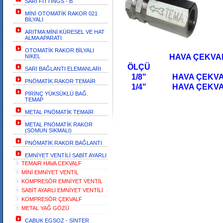
SARI FİTTİNGS - B
MİNİ OTOMATİK RAKOR 021
BİLYALI
ARITMA MİNİ KÜRESEL VE HAT
ALMA APARATI
OTOMATİK RAKOR BİLYALI
HAVA ÇEKVALFİ Nİ
NİKEL
ÖLÇÜ Cİ
SARI BAĞLANTI ELEMANLARI
1/8"
HAVA ÇEKVAL
PNÖMATİK RAKOR TEMAİR
1/4"
HAVA ÇEKVA
PİRİNÇ YÜKSÜKLÜ BAĞ.
TEMAP
METAL PNÖMATİK TEMAİR
METAL PNÖMATİK RAKOR
(SOMUN SIKMALI)
PNÖMATİK RAKOR BAĞLANTI
EMNİYET VENTİLİ SABİT AYARLI
TEMAIR HAVA CEKVALF
MİNİ EMNİYET VENTİL
KOMPRESÖR EMNİYET VENTİL
SABİT AYARLI EMNİYET VENTİLİ
KOMPRESÖR ÇEKVALF
METAL YAĞ GÖZÜ
CABUK EGSOZ - SİNTER