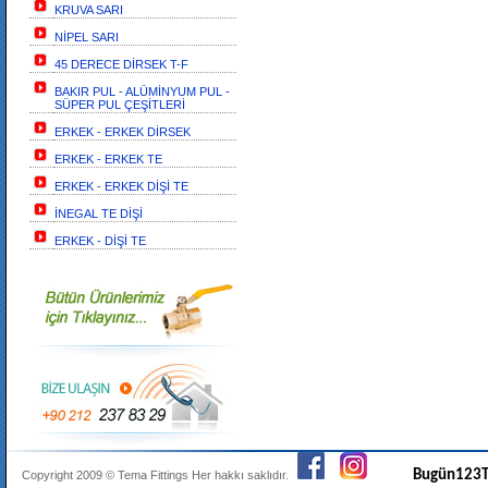
KRUVA SARI
NİPEL SARI
45 DERECE DİRSEK T-F
BAKIR PUL - ALÜMİNYUM PUL -
SÜPER PUL ÇEŞİTLERİ
ERKEK - ERKEK DİRSEK
ERKEK - ERKEK TE
ERKEK - ERKEK DİŞİ TE
İNEGAL TE DİŞİ
ERKEK - DİŞİ TE
Bugün
123
T
Copyright 2009 ©
Tema Fittings
Her hakkı saklıdır.