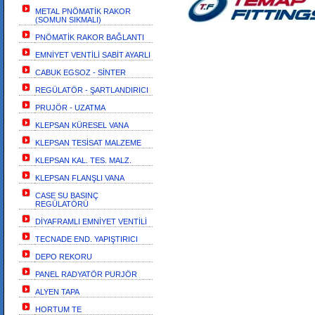
METAL PNÖMATİK RAKOR
(SOMUN SIKMALI)
PNÖMATİK RAKOR BAĞLANTI
EMNİYET VENTİLİ SABİT AYARLI
CABUK EGSOZ - SİNTER
REGÜLATÖR - ŞARTLANDIRICI
PRUJÖR - UZATMA
KLEPSAN KÜRESEL VANA
KLEPSAN TESİSAT MALZEME
KLEPSAN KAL. TES. MALZ.
KLEPSAN FLANŞLI VANA
CASE SU BASINÇ
REGÜLATÖRÜ
DİYAFRAMLI EMNİYET VENTİLİ
TECNADE END. YAPIŞTIRICI
DEPO REKORU
PANEL RADYATÖR PURJÖR
ALYEN TAPA
HORTUM TE