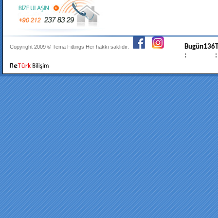
Bugün
136
T
Copyright 2009 ©
Tema Fittings
Her hakkı saklıdır.
:
: