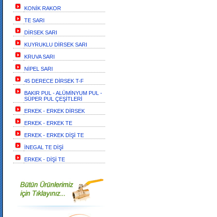
KONİK RAKOR
TE SARI
DİRSEK SARI
KUYRUKLU DİRSEK SARI
KRUVA SARI
NİPEL SARI
45 DERECE DİRSEK T-F
BAKIR PUL - ALÜMİNYUM PUL -
SÜPER PUL ÇEŞİTLERİ
ERKEK - ERKEK DİRSEK
ERKEK - ERKEK TE
ERKEK - ERKEK DİŞİ TE
İNEGAL TE DİŞİ
ERKEK - DİŞİ TE