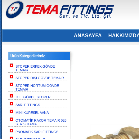
ANASAYFA
HAKKIMIZD
STOPER ERKEK GÖVDE
TEMAIR
STOPER DİŞİ GÖVDE TEMAIR
STOPER HORTUM GÖVDE
TEMAIR
İKİLİ GÖVDE STOPER
SARI FİTTİNGS
MİNİ KÜRESEL VANA
OTOMATİK RAKOR TEMAİR 026
SERİSİ KAMALI
PNÖMATİK SARI FİTTİNGS