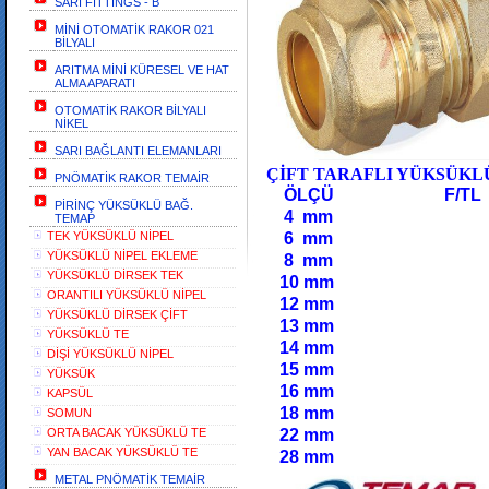
SARI FİTTİNGS - B
MİNİ OTOMATİK RAKOR 021
BİLYALI
ARITMA MİNİ KÜRESEL VE HAT
ALMA APARATI
OTOMATİK RAKOR BİLYALI
NİKEL
SARI BAĞLANTI ELEMANLARI
ÇİFT TARAFLI YÜKSÜKL
PNÖMATİK RAKOR TEMAİR
ÖLÇÜ
F/TL
PİRİNÇ YÜKSÜKLÜ BAĞ.
4 mm
TEMAP
TEK YÜKSÜKLÜ NİPEL
6 mm
YÜKSÜKLÜ NİPEL EKLEME
8 mm
YÜKSÜKLÜ DİRSEK TEK
10 mm
ORANTILI YÜKSÜKLÜ NİPEL
12 mm
YÜKSÜKLÜ DİRSEK ÇİFT
13 mm
YÜKSÜKLÜ TE
14 mm
DİŞİ YÜKSÜKLÜ NİPEL
15 mm
YÜKSÜK
16 mm
KAPSÜL
18 mm
SOMUN
ORTA BACAK YÜKSÜKLÜ TE
22 mm
YAN BACAK YÜKSÜKLÜ TE
28 mm
METAL PNÖMATİK TEMAİR