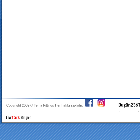
Bugün
236
T
Copyright 2009 ©
Tema Fittings
Her hakkı saklıdır.
:
: