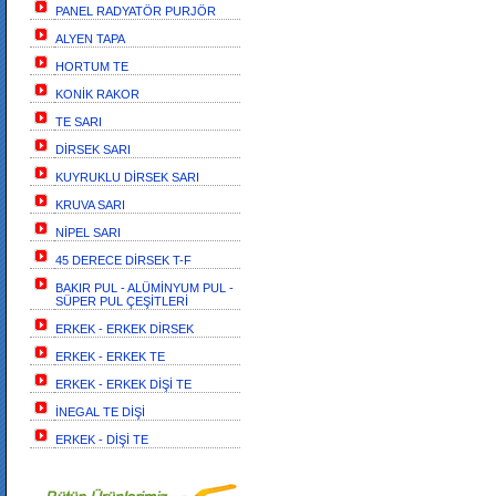
PANEL RADYATÖR PURJÖR
ALYEN TAPA
HORTUM TE
KONİK RAKOR
TE SARI
DİRSEK SARI
KUYRUKLU DİRSEK SARI
KRUVA SARI
NİPEL SARI
45 DERECE DİRSEK T-F
BAKIR PUL - ALÜMİNYUM PUL -
SÜPER PUL ÇEŞİTLERİ
ERKEK - ERKEK DİRSEK
ERKEK - ERKEK TE
ERKEK - ERKEK DİŞİ TE
İNEGAL TE DİŞİ
ERKEK - DİŞİ TE