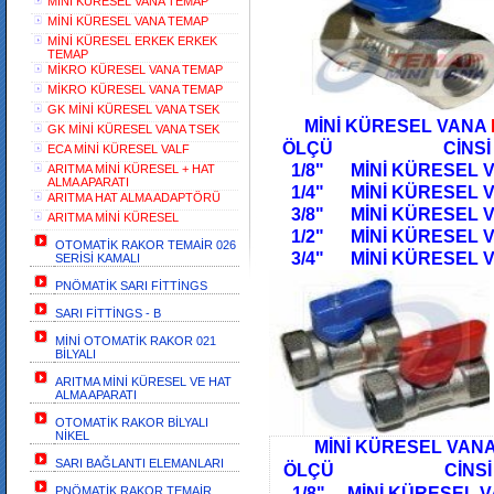
MİNİ KÜRESEL VANA TEMAP
MİNİ KÜRESEL VANA TEMAP
MİNİ KÜRESEL ERKEK ERKEK
TEMAP
MİKRO KÜRESEL VANA TEMAP
MİKRO KÜRESEL VANA TEMAP
GK MİNİ KÜRESEL VANA TSEK
MİNİ KÜRESEL VANA
GK MİNİ KÜRESEL VANA TSEK
ÖLÇÜ CİNSİ
ECA MİNİ KÜRESEL VALF
1/8" MİNİ KÜRESE
ARITMA MİNİ KÜRESEL + HAT
ALMA APARATI
1/4" MİNİ KÜRES
ARITMA HAT ALMA ADAPTÖRÜ
3/8" MİNİ KÜRESEL
ARITMA MİNİ KÜRESEL
1/2" MİNİ KÜRES
OTOMATİK RAKOR TEMAİR 026
3/4" MİNİ KÜRESEL V
SERİSİ KAMALI
PNÖMATİK SARI FİTTİNGS
SARI FİTTİNGS - B
MİNİ OTOMATİK RAKOR 021
BİLYALI
ARITMA MİNİ KÜRESEL VE HAT
ALMA APARATI
OTOMATİK RAKOR BİLYALI
NİKEL
MİNİ KÜRESEL VAN
SARI BAĞLANTI ELEMANLARI
ÖLÇÜ CİNSİ
PNÖMATİK RAKOR TEMAİR
1/8" MİNİ KÜRESEL