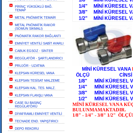
1/4" MİNİ KÜRES
PİRİNÇ YÜKSÜKLÜ BAĞ.
TEMAP
3/8" MİNİ KÜRESEL
METAL PNÖMATİK TEMAİR
1/2" MİNİ KÜRES
METAL PNÖMATİK RAKOR
(SOMUN SIKMALI)
PNÖMATİK RAKOR BAĞLANTI
EMNİYET VENTİLİ SABİT AYARLI
CABUK EGSOZ - SİNTER
REGÜLATÖR - ŞARTLANDIRICI
PRUJÖR - UZATMA
MİNİ KÜRESEL VANA
KLEPSAN KÜRESEL VANA
ÖLÇÜ CİNSİ
1/8" MİNİ KÜRESEL
KLEPSAN TESİSAT MALZEME
1/4" MİNİ KÜRES
KLEPSAN KAL. TES. MALZ.
3/8" MİNİ KÜRESEL
KLEPSAN FLANŞLI VANA
1/2" MİNİ KÜRES
CASE SU BASINÇ
MİNİ KÜRESEL VANA K
REGÜLATÖRÜ
BULUNMAMAKTADIR.
DİYAFRAMLI EMNİYET VENTİLİ
1/8" - 1/4" - 3/8" 1/2" 
TECNADE END. YAPIŞTIRICI
DEPO REKORU