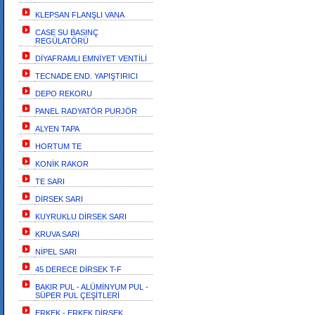
KLEPSAN FLANŞLI VANA
CASE SU BASINÇ
REGÜLATÖRÜ
DİYAFRAMLI EMNİYET VENTİLİ
TECNADE END. YAPIŞTIRICI
DEPO REKORU
PANEL RADYATÖR PURJÖR
ALYEN TAPA
HORTUM TE
KONİK RAKOR
TE SARI
DİRSEK SARI
KUYRUKLU DİRSEK SARI
KRUVA SARI
NİPEL SARI
45 DERECE DİRSEK T-F
BAKIR PUL - ALÜMİNYUM PUL -
SÜPER PUL ÇEŞİTLERİ
ERKEK - ERKEK DİRSEK