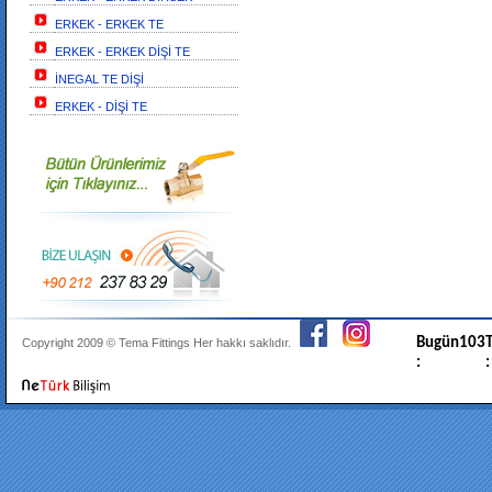
ERKEK - ERKEK TE
ERKEK - ERKEK DİŞİ TE
İNEGAL TE DİŞİ
ERKEK - DİŞİ TE
Bugün
103
T
Copyright 2009 ©
Tema Fittings
Her hakkı saklıdır.
:
: