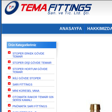
ANASAYFA
HAKKIMIZD
STOPER ERKEK GÖVDE
TEMAIR
STOPER DİŞİ GÖVDE TEMAIR
STOPER HORTUM GÖVDE
TEMAIR
İKİLİ GÖVDE STOPER
SARI FİTTİNGS
MİNİ KÜRESEL VANA
OTOMATİK RAKOR TEMAİR 026
SERİSİ KAMALI
PNÖMATİK SARI FİTTİNGS