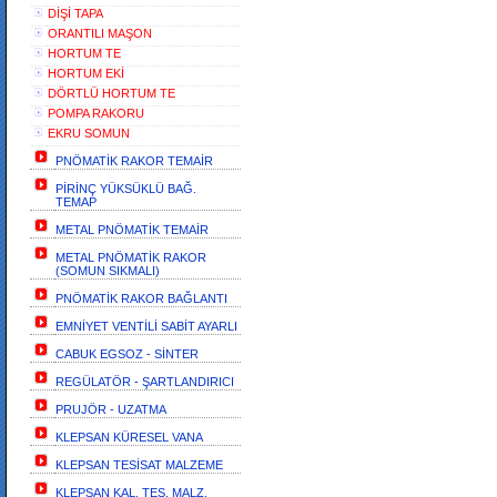
DİŞİ TAPA
ORANTILI MAŞON
HORTUM TE
HORTUM EKİ
DÖRTLÜ HORTUM TE
POMPA RAKORU
EKRU SOMUN
PNÖMATİK RAKOR TEMAİR
PİRİNÇ YÜKSÜKLÜ BAĞ.
TEMAP
METAL PNÖMATİK TEMAİR
METAL PNÖMATİK RAKOR
(SOMUN SIKMALI)
PNÖMATİK RAKOR BAĞLANTI
EMNİYET VENTİLİ SABİT AYARLI
CABUK EGSOZ - SİNTER
REGÜLATÖR - ŞARTLANDIRICI
PRUJÖR - UZATMA
KLEPSAN KÜRESEL VANA
KLEPSAN TESİSAT MALZEME
KLEPSAN KAL. TES. MALZ.