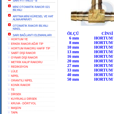
SARI FİTTİNGS - B
MİNİ OTOMATİK RAKOR 021
BİLYALI
ARITMA MİNİ KÜRESEL VE HAT
ALMA APARATI
OTOMATİK RAKOR BİLYALI
HORTUM
NİKEL
ÖLÇÜ 
SARI BAĞLANTI ELEMANLARI
6 mm HORTUM
HORTUM YE
8 mm HORTU
ERKEK RAKOR AĞIR TİP
10 mm HORTUM
HORTUM RAKORU HAFİF TİP
13 mm HOR
SABİT DİŞİ RAKOR
16 mm HORTUM
OYNAR DİŞİ RAKOR
20 mm HOR
METRİK KALIP RAKORU
27 mm HORTUM
REDİKSİYON
33 mm HO
LÜLE
40 mm HORTUM 
NİPEL
50 mm HORTUM 
ORANTILI NİPEL
KONİK RAKOR
TE
DİRSEK
KUYRUKLU DİRSEK
KRUVA - DÖRTYOL
MAŞON
TAPA